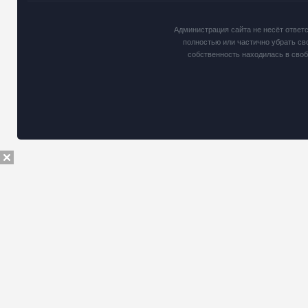
Администрация сайта не несёт ответ
полностью или частично убрать св
собственность находилась в сво