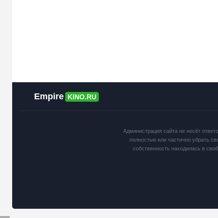
Empire
KINO.RU
Администрация сайта не несёт ответ
полностью или частично убрать св
собственность находилась в сво