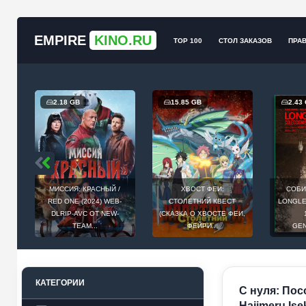
EMPIRE
KINO.RU
TOP 100
СТОЛ ЗАКАЗОВ
ПРА
2.18 GB
15.85 GB
2.43
МИССИЯ: КРАСНЫЙ /
ХВОСТ ФЕИ:
СОБИ
Й
RED ONE (2024) WEB-
СТОЛЕТНИЙ КВЕСТ
LONGLEG
E
DLRIP-AVC ОТ NEW-
(СКАЗКА О ХВОСТЕ ФЕИ,
.
TEAM...
ФЕЙРИ...
GEN
КАТЕГОРИИ
С нуля: Пос
Hajimeru Ise