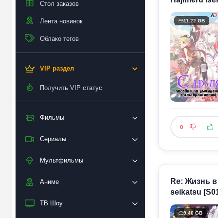
Стол заказов
Лента новинок
11.22 GB
Облако тегов
VIP раздел
Получить VIP статус
Фильмы
0
Сериалы
Мультфильмы
Re: Жизнь в 
Аниме
seikatsu [S0
ТВ Шоу
9.40 GB