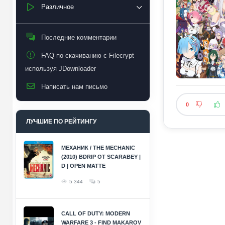
Различное
Последние комментарии
FAQ по скачиванию с Filecrypt
используя JDownloader
Написать нам письмо
0
ЛУЧШИЕ ПО РЕЙТИНГУ
МЕХАНИК / THE MECHANIC
(2010) BDRIP ОТ SCARABEY |
D | OPEN MATTE
5 344
5
CALL OF DUTY: MODERN
WARFARE 3 - FIND MAKAROV