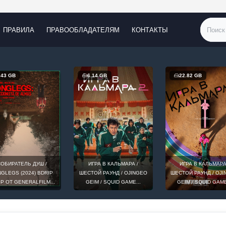
ПРАВИЛА
ПРАВООБЛАДАТЕЛЯМ
КОНТАКТЫ
.43 GB
6.14 GB
22.82 GB
ОБИРАТЕЛЬ ДУШ /
ИГРА В КАЛЬМАРА /
ИГРА В КАЛЬМАРА
GLEGS (2024) BDRIP
ШЕСТОЙ РАУНД / OJINGEO
ШЕСТОЙ РАУНД / OJ
0P ОТ GENERALFILM...
GEIM / SQUID GAME...
GEIM / SQUID GAME