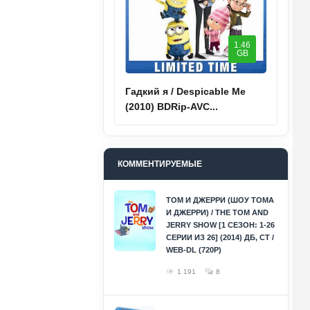
1.46
GB
Гадкий я / Despicable Me
(2010) BDRip-AVC...
КОММЕНТИРУЕМЫЕ
ТОМ И ДЖЕРРИ (ШОУ ТОМА
И ДЖЕРРИ) / THE TOM AND
JERRY SHOW [1 СЕЗОН: 1-26
СЕРИИ ИЗ 26] (2014) ДБ, СТ /
WEB-DL (720P)
1 191
8