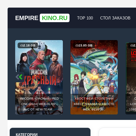
EMPIRE
KINO.RU
TOP 100
СТОЛ ЗАКАЗОВ
2.18 GB
15.85 GB
2
Й
МИССИЯ: КРАСНЫЙ / RED
ХВОСТ ФЕИ: СТОЛЕТНИЙ
С
AST
ONE (2024) WEB-DLRIP-
КВЕСТ (СКАЗКА О ХВОСТЕ
LON
AVC ОТ NEW-TEAM...
ФЕИ, ФЕЙРИ...
108
КАТЕГОРИИ