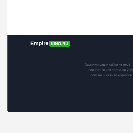
Empire
KINO.RU
Администрация сайта не несёт 
полностью или частично убр
собственность находилась 