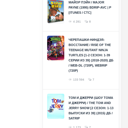
МАЙОР ПЭЙН / MAJOR
PAYNE (1995) BDRIP-AVC | P
[ITUNES / СТС]
4 281
8
ЧЕРЕПАШКИ-НИНДЗЯ:
ВОССТАНИЕ / RISE OF THE
TEENAGE MUTANT NINJA
TURTLES [1-2 СЕЗОН: 1-39
СЕРИИ ИЗ 39] (2018-2020) ДБ
/ WEB-DL (720P), WEBRIP
(720P)
133 594
7
ТОМ И ДЖЕРРИ (ШОУ ТОМА
И ДЖЕРРИ) / THE TOM AND
JERRY SHOW [2 СЕЗОН: 1-13
ВЫПУСКИ ИЗ 39] (2015) ДБ /
SATRIP
1 173
7