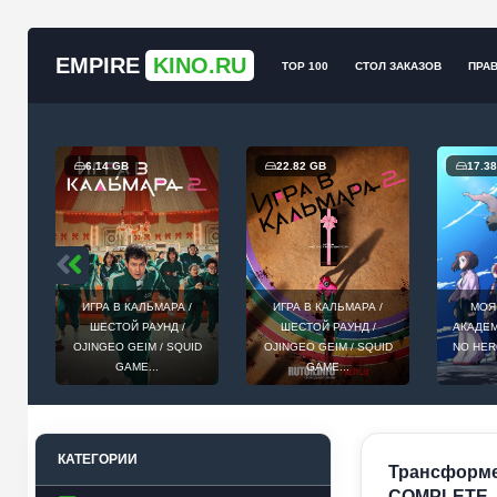
EMPIRE
KINO.RU
TOP 100
СТОЛ ЗАКАЗОВ
ПРА
6.14 GB
22.82 GB
17.3
/
ИГРА В КАЛЬМАРА /
ИГРА В КАЛЬМАРА /
МОЯ
RIP
ШЕСТОЙ РАУНД /
ШЕСТОЙ РАУНД /
АКАДЕМ
OJINGEO GEIM / SQUID
OJINGEO GEIM / SQUID
NO HER
GAME...
GAME...
КАТЕГОРИИ
Трансформер
COMPLETE