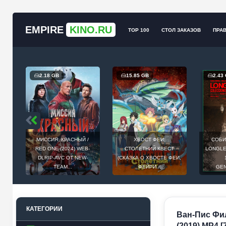
EMPIRE
KINO.RU
TOP 100
СТОЛ ЗАКАЗОВ
ПРА
2.18 GB
15.85 GB
2.43
МИССИЯ: КРАСНЫЙ /
ХВОСТ ФЕИ:
СОБИ
Й
RED ONE (2024) WEB-
СТОЛЕТНИЙ КВЕСТ
LONGLEG
E
DLRIP-AVC ОТ NEW-
(СКАЗКА О ХВОСТЕ ФЕИ,
.
TEAM...
ФЕЙРИ...
GEN
КАТЕГОРИИ
Ван-Пис Фил
(2019) MP4 [