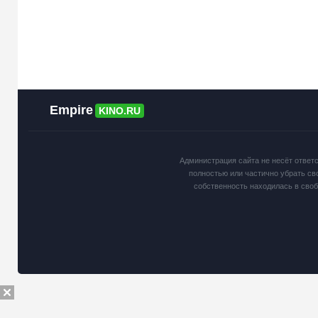
Empire
KINO.RU
Администрация сайта не несёт ответ
полностью или частично убрать св
собственность находилась в сво