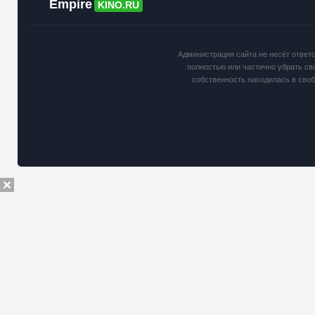
Empire
KINO.RU
Администрация сайта не несёт ответ
полностью или частично убрать св
собственность находилась в сво