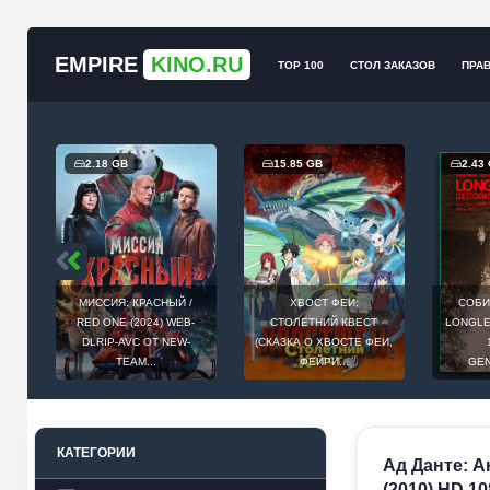
EMPIRE
KINO.RU
TOP 100
СТОЛ ЗАКАЗОВ
ПРА
2.18 GB
15.85 GB
2.43
МИССИЯ: КРАСНЫЙ /
ХВОСТ ФЕИ:
СОБИ
Й
RED ONE (2024) WEB-
СТОЛЕТНИЙ КВЕСТ
LONGLEG
E
DLRIP-AVC ОТ NEW-
(СКАЗКА О ХВОСТЕ ФЕИ,
.
TEAM...
ФЕЙРИ...
GEN
КАТЕГОРИИ
Ад Данте: А
(2010) HD 10