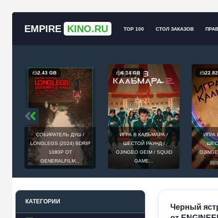
EMPIRE
KINO.RU
TOP 100
СТОЛ ЗАКАЗОВ
ПРА
2.43 GB
6.14 GB
22.8
СОБИРАТЕЛЬ ДУШ /
ИГРА В КАЛЬМАРА /
ИГРА 
Т
LONGLEGS (2024) BDRIP
ШЕСТОЙ РАУНД /
ШЕС
ЕИ,
1080P ОТ
OJINGEO GEIM / SQUID
OJINGE
GENERALFILM...
GAME...
КАТЕГОРИИ
Черный ястр
от ENGINEE