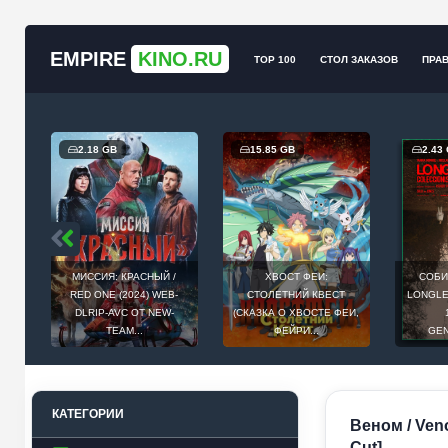
EMPIRE
KINO.RU
TOP 100
СТОЛ ЗАКАЗОВ
ПРА
2.18 GB
15.85 GB
2.43
МИССИЯ: КРАСНЫЙ /
ХВОСТ ФЕИ:
СОБИ
Й
RED ONE (2024) WEB-
СТОЛЕТНИЙ КВЕСТ
LONGLEG
E
DLRIP-AVC ОТ NEW-
(СКАЗКА О ХВОСТЕ ФЕИ,
.
TEAM...
ФЕЙРИ...
GEN
КАТЕГОРИИ
Веном / Ven
Cut]