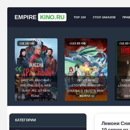
EMPIRE
KINO.RU
TOP 100
СТОЛ ЗАКАЗОВ
ПРА
2.18 GB
15.85 GB
2.43 GB
МИССИЯ: КРАСНЫЙ /
ХВОСТ ФЕИ:
СОБИРАТЕЛЬ ДУШ /
RED ONE (2024) WEB-
СТОЛЕТНИЙ КВЕСТ
LONGLEGS (2024) BD
DLRIP-AVC ОТ NEW-
(СКАЗКА О ХВОСТЕ ФЕИ,
1080P ОТ
TEAM...
ФЕЙРИ...
GENERALFILM...
КАТЕГОРИИ
Лемони Снике
10 серии из 