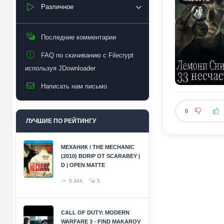
Различное
Последние комментарии
FAQ по скачиванию с Filecrypt
используя JDownloader
Написать нам письмо
0
ЛУЧШИЕ ПО РЕЙТИНГУ
МЕХАНИК / THE MECHANIC
(2010) BDRIP ОТ SCARABEY |
D | OPEN MATTE
5 344
5
CALL OF DUTY: MODERN
WARFARE 3 - FIND MAKAROV