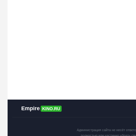
Empire
KINO.RU
Администрация сайта не несёт ответ
полностью или частично убрать св