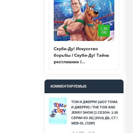
1.30
GB
Скуби-Ду! Искусство
борьбы / Скуби-Ду! Тайна
рестлмании /...
КОММЕНТИРУЕМЫЕ
ТОМ И ДЖЕРРИ (ШОУ ТОМА
И ДЖЕРРИ) / THE TOM AND
JERRY SHOW [1 СЕЗОН: 1-26
СЕРИИ ИЗ 26] (2014) ДБ, СТ /
WEB-DL (720P)
1 194
8