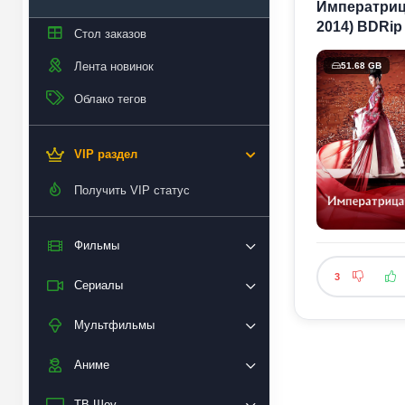
Императрица 
2014) BDRip 
Стол заказов
Лента новинок
51.68 GB
Облако тегов
VIP раздел
Получить VIP статус
Фильмы
3
Сериалы
Мультфильмы
Аниме
ТВ Шоу