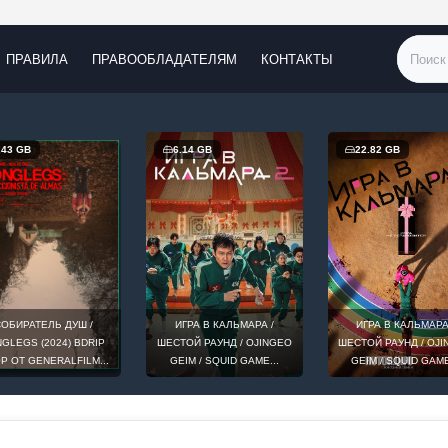
ПРАВИЛА
ПРАВООБЛАДАТЕЛЯМ
КОНТАКТЫ
.43 GB
6.14 GB
22.82 GB
ОБИРАТЕЛЬ ДУШ /
ИГРА В КАЛЬМАРА /
ИГРА В КАЛЬМАРА
GLEGS (2024) BDRIP
ШЕСТОЙ РАУНД / OJINGEO
ШЕСТОЙ РАУНД / OJ
0P ОТ GENERALFILM...
GEIM / SQUID GAME...
GEIM / SQUID GAME