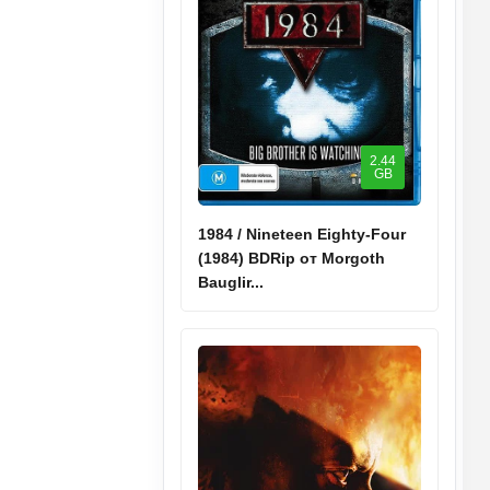
2.44
GB
1984 / Nineteen Eighty-Four
(1984) BDRip от Morgoth
Bauglir...