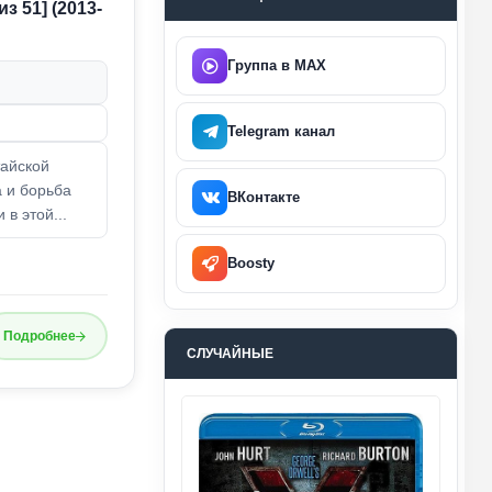
з 51] (2013-
Группа в MAX
Telegram канал
тайской
 и борьба
ВКонтакте
в этой...
Boosty
Подробнее
СЛУЧАЙНЫЕ