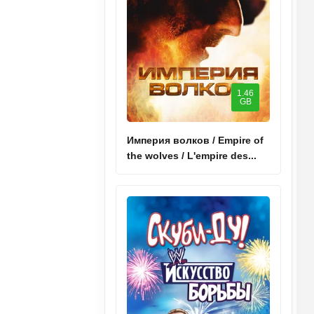
1.46
GB
Империя волков / Empire of
the wolves / L'empire des...