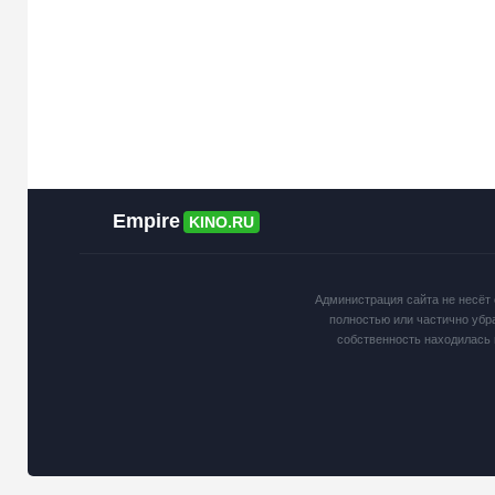
Empire
KINO.RU
Администрация сайта не несёт 
полностью или частично убр
собственность находилась 