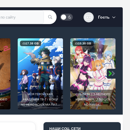
Гость
17.38 GB
10.30 GB
 /
МОЯ ГЕРОЙСКАЯ
СОБЛАЗН 2,5-МЕРНОГО
INGEO
АКАДЕМИЯ ТВ-7 / BOKU
ИЗМЕРЕНИЯ / 2.5-JIGEN
D
...
NO HERO ACADEMIA TV-7...
NO RIRISA...
НАШИ СОЦ. СЕТИ