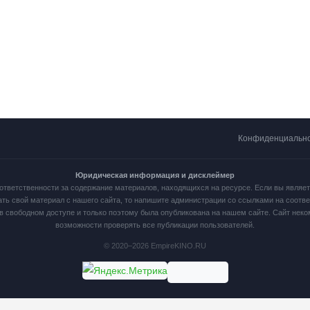
Конфиденциальн
Юридическая информация и дисклеймер
ответственности за содержание материалов, находящихся на ресурсе. Если вы являе
ать свой материал с нашего сайта, то напишите администрации со ссылками на соот
в свободном доступе и только поэтому была опубликована на нашем сайте. Сайт нек
возможности проверять все публикации пользователей.
© 2020–2026 EmpireKINO.RU