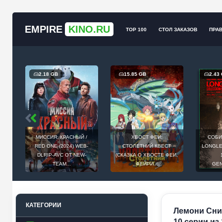
EMPIRE
KINO.RU
TOP 100
СТОЛ ЗАКАЗОВ
ПРА
2.18 GB
15.85 GB
2.43
МИССИЯ: КРАСНЫЙ /
ХВОСТ ФЕИ:
СОБИ
Й
RED ONE (2024) WEB-
СТОЛЕТНИЙ КВЕСТ
LONGLEG
E
DLRIP-AVC ОТ NEW-
(СКАЗКА О ХВОСТЕ ФЕИ,
.
TEAM...
ФЕЙРИ...
GEN
КАТЕГОРИИ
Лемони Снике
10 серии из 