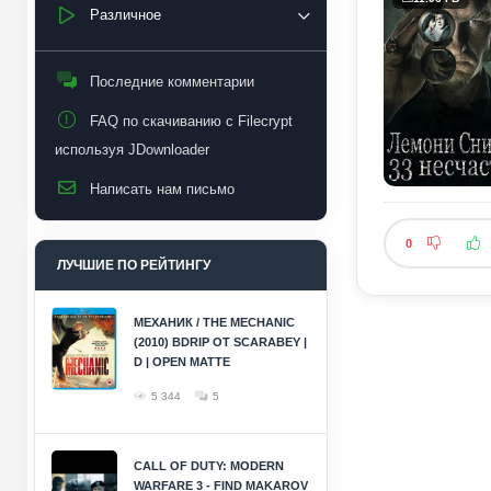
Различное
Последние комментарии
FAQ по скачиванию с Filecrypt
используя JDownloader
Написать нам письмо
0
ЛУЧШИЕ ПО РЕЙТИНГУ
МЕХАНИК / THE MECHANIC
(2010) BDRIP ОТ SCARABEY |
D | OPEN MATTE
5 344
5
CALL OF DUTY: MODERN
WARFARE 3 - FIND MAKAROV