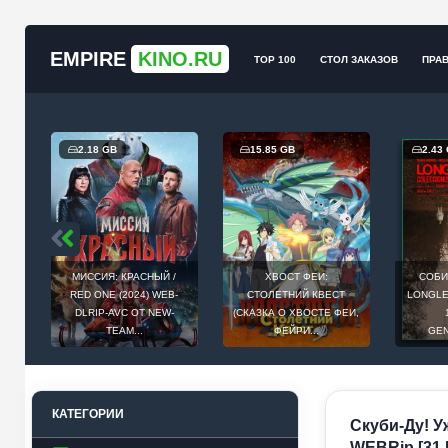
EMPIRE
KINO.RU
TOP 100
СТОЛ ЗАКАЗОВ
ПРА
2.18 GB
15.85 GB
2.43
МИССИЯ: КРАСНЫЙ /
ХВОСТ ФЕИ:
СОБИ
Й
RED ONE (2024) WEB-
СТОЛЕТНИЙ КВЕСТ
LONGLEG
E
DLRIP-AVC ОТ NEW-
(СКАЗКА О ХВОСТЕ ФЕИ,
.
TEAM...
ФЕЙРИ...
GEN
КАТЕГОРИИ
Скуби-Ду! У
WEBRip [31 