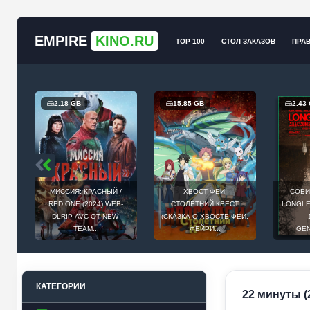
EMPIRE
KINO.RU
TOP 100
СТОЛ ЗАКАЗОВ
ПРА
2.18 GB
15.85 GB
2.43
МИССИЯ: КРАСНЫЙ /
ХВОСТ ФЕИ:
СОБИ
Й
RED ONE (2024) WEB-
СТОЛЕТНИЙ КВЕСТ
LONGLEG
E
DLRIP-AVC ОТ NEW-
(СКАЗКА О ХВОСТЕ ФЕИ,
.
TEAM...
ФЕЙРИ...
GEN
КАТЕГОРИИ
22 минуты (