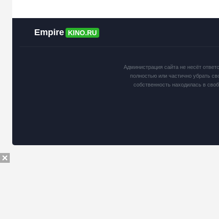
Empire
KINO.RU
Администрация сайта не несёт ответ
полностью или частично убрать св
собственность находилась в сво