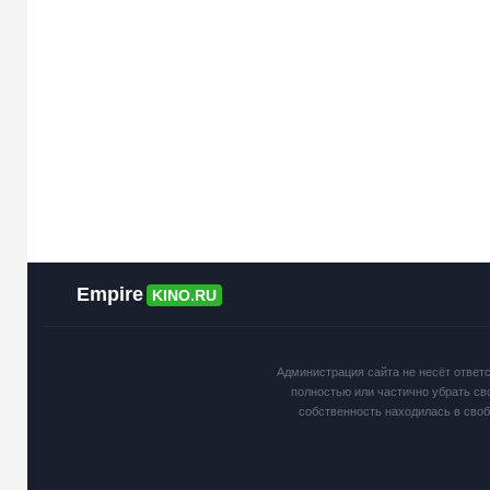
Empire
KINO.RU
Администрация сайта не несёт ответ
полностью или частично убрать св
собственность находилась в сво