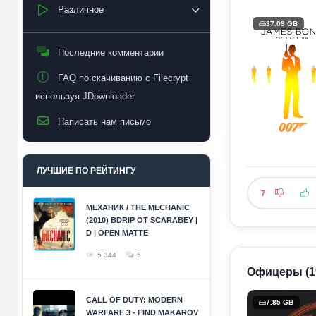
Различное
37.09 GB
Последние комментарии
FAQ по скачиванию с Filecrypt
используя JDownloader
Написать нам письмо
ЛУЧШИЕ ПО РЕЙТИНГУ
7
МЕХАНИК / THE MECHANIC
(2010) BDRIP ОТ SCARABEY |
D | OPEN MATTE
5 344
5
Офицеры (19
CALL OF DUTY: MODERN
7.85 GB
WARFARE 3 - FIND MAKAROV