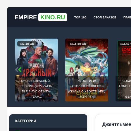
EMPIRE
KINO.RU
TOP 100
СТОЛ ЗАКАЗОВ
ПРА
2.18 GB
15.85 GB
2.43
МИССИЯ: КРАСНЫЙ /
ХВОСТ ФЕИ:
СОБИ
Й
RED ONE (2024) WEB-
СТОЛЕТНИЙ КВЕСТ
LONGLEG
E
DLRIP-AVC ОТ NEW-
(СКАЗКА О ХВОСТЕ ФЕИ,
.
TEAM...
ФЕЙРИ...
GEN
КАТЕГОРИИ
Джентльмен