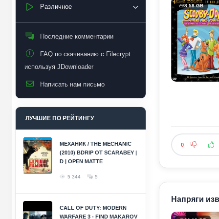
Различное
8.58 GB
Последние комментарии
FAQ по скачиванию с Filecrypt
используя JDownloader
Написать нам письмо
ЛУЧШИЕ ПО РЕЙТИНГУ
МЕХАНИК / THE MECHANIC
0
(2010) BDRIP ОТ SCARABEY |
D | OPEN MATTE
5 344
5
Напряги изв
CALL OF DUTY: MODERN
WARFARE 3 - FIND MAKAROV