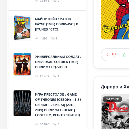
28 544
0
МАЙОР ПЭЙН / MAJOR
PAYNE (1995) BDRIP-AVC | P
[ITUNES / СТС]
4 292
8
0
УНИВЕРСАЛЬНЫЙ СОЛДАТ /
UNIVERSAL SOLDIER (1992)
BDRIP ОТ HQ-VIDEO
12 459
4
Дороро и Хяк
ИГРА ПРЕСТОЛОВ / GAME
4,25 ГБ
OF THRONES [СЕЗОНЫ: 1-8 /
СЕРИИ: 1-73 ИЗ 73] (2011-
2019) BDRIP, WEB-DLRIP |
LOSTFILM, РЕН-ТВ / КРАВЕЦ
30 820
0