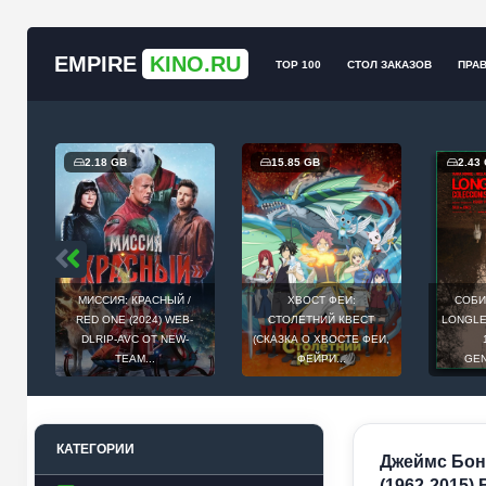
EMPIRE
KINO.RU
TOP 100
СТОЛ ЗАКАЗОВ
ПРА
2.18 GB
15.85 GB
2.43
МИССИЯ: КРАСНЫЙ /
ХВОСТ ФЕИ:
СОБИ
Й
RED ONE (2024) WEB-
СТОЛЕТНИЙ КВЕСТ
LONGLEG
E
DLRIP-AVC ОТ NEW-
(СКАЗКА О ХВОСТЕ ФЕИ,
.
TEAM...
ФЕЙРИ...
GEN
КАТЕГОРИИ
Джеймс Бонд
(1962-2015) 