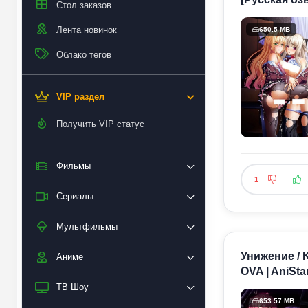
Стол заказов
Лента новинок
650.5 MB
Облако тегов
VIP раздел
Получить VIP статус
Фильмы
1
Сериалы
Мультфильмы
Унижение / K
Аниме
OVA | AniSta
ТВ Шоу
653.57 MB