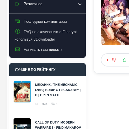
Различное
Последние комментарии
FAQ по скачиванию с Filecrypt
используя JDownloader
Написать нам письмо
1
ЛУЧШИЕ ПО РЕЙТИНГУ
МЕХАНИК / THE MECHANIC
(2010) BDRIP ОТ SCARABEY |
D | OPEN MATTE
5 344
5
CALL OF DUTY: MODERN
WARFARE 3 - FIND MAKAROV