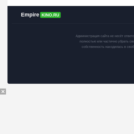
Empire
KINO.RU
Администрация сайта не несёт ответ
полностью или частично убрать св
собственность находилась в сво