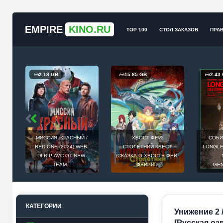
EMPIRE
KINO.RU
TOP 100
СТОЛ ЗАКАЗОВ
ПРА
2.18 GB
15.85 GB
2.43
МИССИЯ: КРАСНЫЙ /
ХВОСТ ФЕИ:
СОБИ
Й
RED ONE (2024) WEB-
СТОЛЕТНИЙ КВЕСТ
LONGLEG
E
DLRIP-AVC ОТ NEW-
(СКАЗКА О ХВОСТЕ ФЕИ,
.
TEAM...
ФЕЙРИ...
GEN
КАТЕГОРИИ
Унижение 2 /
[Русская озв