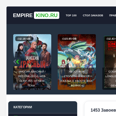
EMPIRE
KINO.RU
TOP 100
СТОЛ ЗАКАЗОВ
ПРА
2.18 GB
15.85 GB
2.43
МИССИЯ: КРАСНЫЙ /
ХВОСТ ФЕИ:
СОБИ
Й
RED ONE (2024) WEB-
СТОЛЕТНИЙ КВЕСТ
LONGLEG
E
DLRIP-AVC ОТ NEW-
(СКАЗКА О ХВОСТЕ ФЕИ,
.
TEAM...
ФЕЙРИ...
GEN
КАТЕГОРИИ
1453 Завоева