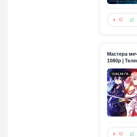
3
Мастера меча
1080p | Тел
33,93 ГБ
0