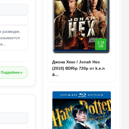
з разведки,
казывается
3.18
е...
GB
Джона Хекс / Jonah Hex
(2010) BDRip 720p от k.e.n
Подробнее
&...