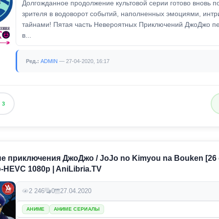
Долгожданное продолжение культовой серии готово вновь по
зрителя в водоворот событий, наполненных эмоциями, интр
тайнами! Пятая часть Невероятных Приключений ДжоДжо пе
в...
Ред.:
ADMIN
— 27-04-2020, 16:17
3
 приключения ДжоДжо / JoJo no Kimyou na Bouken [26 
-HEVC 1080p | AniLibria.TV
2 246
0
27.04.2020
АНИМЕ
АНИМЕ СЕРИАЛЫ