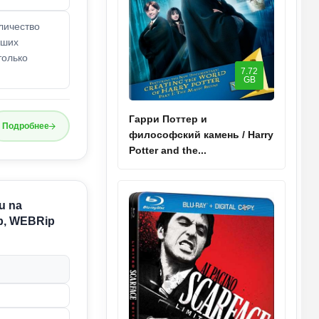
личество
чших
только
7.72
GB
Гарри Поттер и
Подробнее
философский камень / Harry
Potter and the...
u na
0p, WEBRip