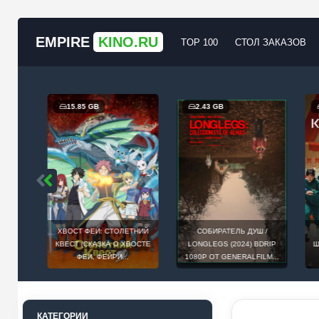
EMPIRE
KINO.RU
TOP 100
СТОЛ ЗАКАЗОВ
15.85 GB
2.43 GB
6
ED
ХВОСТ ФЕИ: СТОЛЕТНИЙ
СОБИРАТЕЛЬ ДУШ /
И
P-
КВЕСТ (СКАЗКА О ХВОСТЕ
LONGLEGS (2024) BDRIP
ШЕС
ФЕИ, ФЕЙРИ...
1080P ОТ GENERALFILM...
GE
КАТЕГОРИИ