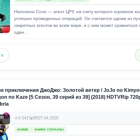
Наполеон Соло — агент ЦРУ, на счету которого огромное ко
успешно проведенных операций. Он считается одним из лу
секретных агентов во всем мире, и с ним может сравниться 
один...
0
 приключения ДжоДжо: Золотой ветер / JoJo no Kimyo
on no Kaze [5 Сезон, 39 серий из 39] (2018) HDTVRip 72
bria
.07
5 541
0
27.04.2020
АНИМЕ
АНИМЕ СЕРИАЛЫ