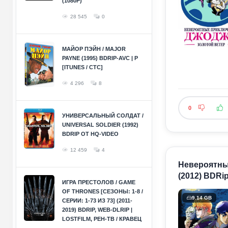
(1080P)
28 545
0
МАЙОР ПЭЙН / MAJOR
PAYNE (1995) BDRIP-AVC | P
[ITUNES / СТС]
4 296
8
0
УНИВЕРСАЛЬНЫЙ СОЛДАТ /
UNIVERSAL SOLDIER (1992)
BDRIP ОТ HQ-VIDEO
12 459
4
Невероятные
(2012) BDRip
ИГРА ПРЕСТОЛОВ / GAME
OF THRONES [СЕЗОНЫ: 1-8 /
9.14 GB
СЕРИИ: 1-73 ИЗ 73] (2011-
2019) BDRIP, WEB-DLRIP |
LOSTFILM, РЕН-ТВ / КРАВЕЦ