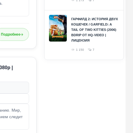
1 173
7
а.
ГАРФИЛД 2: ИСТОРИЯ ДВУХ
КОШЕЧЕК / GARFIELD: A
TAIL OF TWO KITTIES (2006)
Подробнее
BDRIP ОТ HQ-VIDEO |
ЛИЦЕНЗИЯ
1 150
7
080p |
анию. Мир,
нием следит