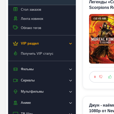
Легенды «См
Scorpions R
Стол заказов
Лента новинок
2.43 GB
Облако тегов
VIP раздел
Получить VIP статус
Фильмы
0
Сериалы
Мультфильмы
Аниме
Джун - наём
1080p от Ne
ТВ Шоу