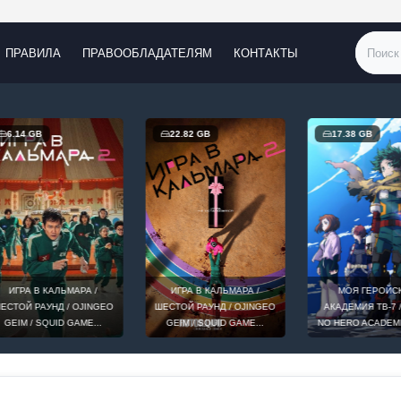
ПРАВИЛА
ПРАВООБЛАДАТЕЛЯМ
КОНТАКТЫ
.14 GB
22.82 GB
17.38 GB
ГРА В КАЛЬМАРА /
ИГРА В КАЛЬМАРА /
МОЯ ГЕРОЙСКА
ТОЙ РАУНД / OJINGEO
ШЕСТОЙ РАУНД / OJINGEO
АКАДЕМИЯ ТВ-7 / B
IM / SQUID GAME...
GEIM / SQUID GAME...
NO HERO ACADEMIA TV