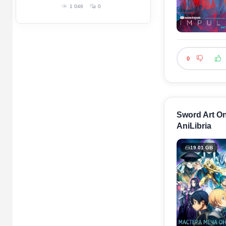
1 046
0
0
Sword Art On
AniLibria
19.01 GB