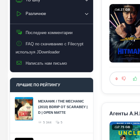
4.27 GB
Различное
Последние комментарии
FAQ по скачиванию с Filecrypt
используя JDownloader
Написать нам письмо
0
ЛУЧШИЕ ПО РЕЙТИНГУ
МЕХАНИК / THE MECHANIC
(2010) BDRIP ОТ SCARABEY |
D | OPEN MATTE
Агенты А.Н.К
5 344
5
7.75 GB