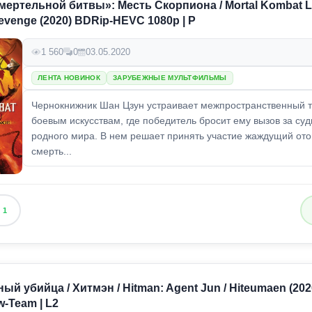
ертельной битвы»: Месть Скорпиона / Mortal Kombat 
evenge (2020) BDRip-HEVC 1080p | P
1 560
0
03.05.2020
ЛЕНТА НОВИНОК
ЗАРУБЕЖНЫЕ МУЛЬТФИЛЬМЫ
Чернокнижник Шан Цзун устраивает межпространственный т
боевым искусствам, где победитель бросит ему вызов за суд
родного мира. В нем решает принять участие жаждущий ото
смерть...
1
ный убийца / Хитмэн / Hitman: Agent Jun / Hiteumaen (20
w-Team | L2