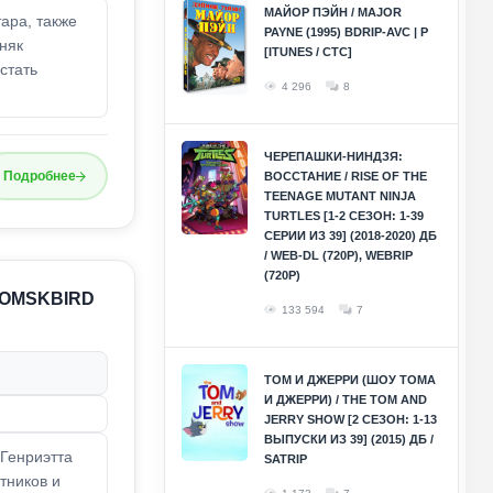
МАЙОР ПЭЙН / MAJOR
ара, также
PAYNE (1995) BDRIP-AVC | P
няк
[ITUNES / СТС]
стать
4 296
8
ЧЕРЕПАШКИ-НИНДЗЯ:
Подробнее
ВОССТАНИЕ / RISE OF THE
TEENAGE MUTANT NINJA
TURTLES [1-2 СЕЗОН: 1-39
СЕРИИ ИЗ 39] (2018-2020) ДБ
/ WEB-DL (720P), WEBRIP
(720P)
 | OMSKBIRD
133 594
7
ТОМ И ДЖЕРРИ (ШОУ ТОМА
И ДЖЕРРИ) / THE TOM AND
JERRY SHOW [2 СЕЗОН: 1-13
ВЫПУСКИ ИЗ 39] (2015) ДБ /
 Генриэтта
SATRIP
стников и