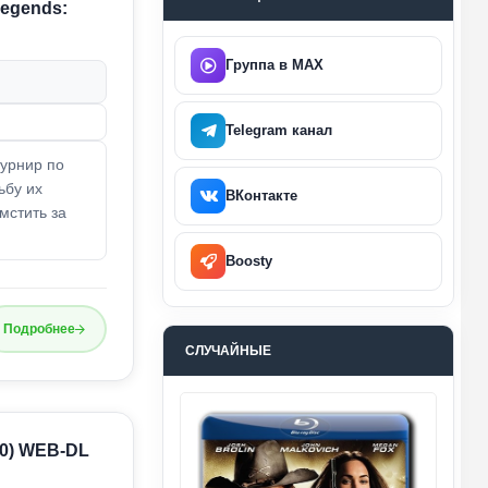
Legends:
Группа в MAX
Telegram канал
урнир по
ьбу их
ВКонтакте
мстить за
Boosty
Подробнее
СЛУЧАЙНЫЕ
20) WEB-DL