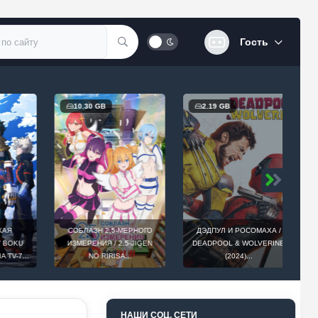
Гость
10.30 GB
2.19 GB
Я
СОБЛАЗН 2,5-МЕРНОГО
ДЭДПУЛ И РОСОМАХА /
OKU
ИЗМЕРЕНИЯ / 2.5-JIGEN
DEADPOOL & WOLVERINE
D
-7...
NO RIRISA...
(2024)...
НАШИ СОЦ. СЕТИ