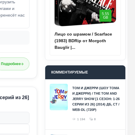
грузить
игами и
5.55
ренесёт нас
GB
Лицо со шрамом / Scarface
(1983) BDRip от Morgoth
Bauglir |...
Подробнее
КОММЕНТИРУЕМЫЕ
ТОМ И ДЖЕРРИ (ШОУ ТОМА
И ДЖЕРРИ) / THE TOM AND
серий из 26]
JERRY SHOW [1 СЕЗОН: 1-26
СЕРИИ ИЗ 26] (2014) ДБ, СТ /
WEB-DL (720P)
1 194
8