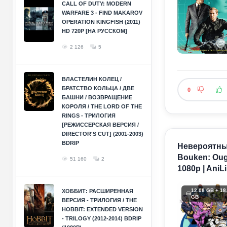
CALL OF DUTY: MODERN
WARFARE 3 - FIND MAKAROV
OPERATION KINGFISH (2011)
HD 720P [НА РУССКОМ]
2 126
5
ВЛАСТЕЛИН КОЛЕЦ /
БРАТСТВО КОЛЬЦА / ДВЕ
0
БАШНИ / ВОЗВРАЩЕНИЕ
КОРОЛЯ / THE LORD OF THE
RINGS - ТРИЛОГИЯ
[РЕЖИССЕРСКАЯ ВЕРСИЯ /
DIRECTOR'S CUT] (2001-2003)
BDRIP
Невероятные
Bouken: Oug
51 160
2
1080p | AniLi
12.08 GB + 18
ХОББИТ: РАСШИРЕННАЯ
GB
ВЕРСИЯ - ТРИЛОГИЯ / THE
HOBBIT: EXTENDED VERSION
- TRILOGY (2012-2014) BDRIP