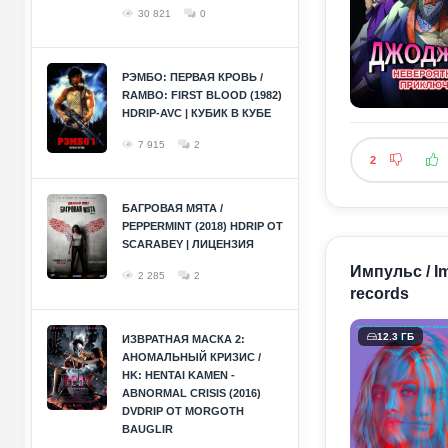
30 821
0
РЭМБО: ПЕРВАЯ КРОВЬ /
RAMBO: FIRST BLOOD (1982)
HDRIP-AVC | КУБИК В КУБЕ
7 915
2
2
БАГРОВАЯ МЯТА /
PEPPERMINT (2018) HDRIP ОТ
SCARABEY | ЛИЦЕНЗИЯ
Импульс / Im
2 285
2
records
12.3 ГБ
ИЗВРАТНАЯ МАСКА 2:
АНОМАЛЬНЫЙ КРИЗИС /
HK: HENTAI KAMEN -
ABNORMAL CRISIS (2016)
DVDRIP ОТ MORGOTH
BAUGLIR