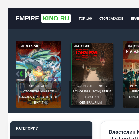
EMPIRE
KINO.RU
TOP 100
СТОЛ ЗАКАЗОВ
ПРА
15.85 GB
2.43 GB
6.14
/
ХВОСТ ФЕИ:
СОБИРАТЕЛЬ ДУШ /
ИГРА
B-
СТОЛЕТНИЙ КВЕСТ
LONGLEGS (2024) BDRIP
ШЕС
-
(СКАЗКА О ХВОСТЕ ФЕИ,
1080P ОТ
OJINGE
ФЕЙРИ...
GENERALFILM...
КАТЕГОРИИ
Властелин К
The Lord of 