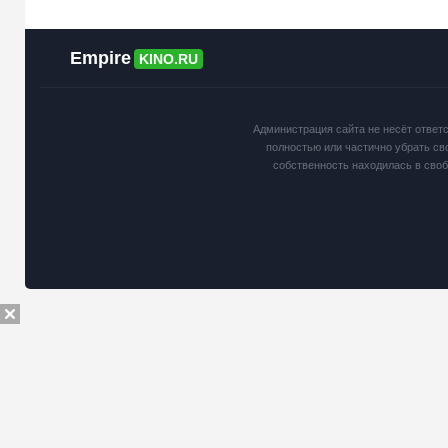
Empire
KINO.RU
Администрация сайта не несёт ответ
полностью или частично убрать св
собственность находилась в сво