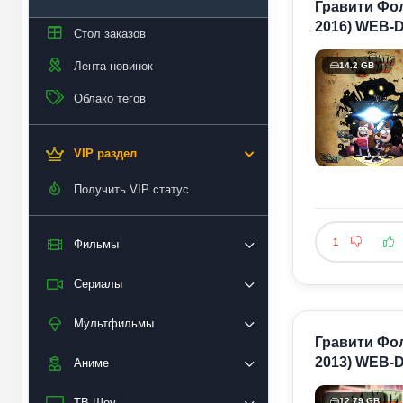
Гравити Фолз
2016) WEB-D
Стол заказов
Лента новинок
14.2 GB
Облако тегов
VIP раздел
Получить VIP статус
1
Фильмы
Сериалы
Мультфильмы
Гравити Фолз
2013) WEB-D
Аниме
ТВ Шоу
12.79 GB