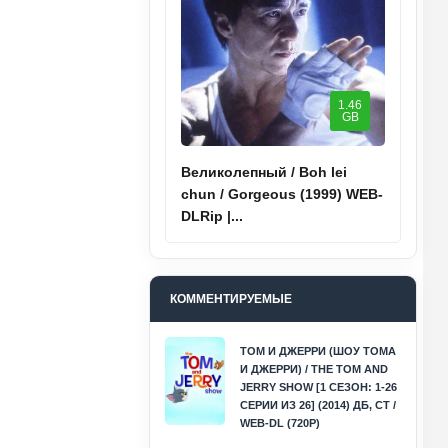
1.46
GB
Великолепный / Boh lei
chun / Gorgeous (1999) WEB-
DLRip |...
КОММЕНТИРУЕМЫЕ
ТОМ И ДЖЕРРИ (ШОУ ТОМА
И ДЖЕРРИ) / THE TOM AND
JERRY SHOW [1 СЕЗОН: 1-26
СЕРИИ ИЗ 26] (2014) ДБ, СТ /
WEB-DL (720P)