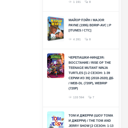
1 191
8
МАЙОР ПЭЙН / MAJOR
PAYNE (1995) BDRIP-AVC | P
[ITUNES / СТС]
4 281
8
ЧЕРЕПАШКИ-НИНДЗЯ:
ВОССТАНИЕ / RISE OF THE
TEENAGE MUTANT NINJA
TURTLES [1-2 СЕЗОН: 1-39
СЕРИИ ИЗ 39] (2018-2020) ДБ
/ WEB-DL (720P), WEBRIP
(720P)
133 594
7
ТОМ И ДЖЕРРИ (ШОУ ТОМА
И ДЖЕРРИ) / THE TOM AND
JERRY SHOW [2 СЕЗОН: 1-13