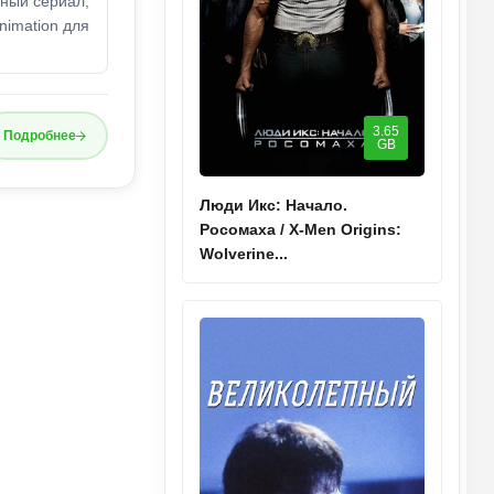
ный сериал,
nimation для
3.65
Подробнее
GB
Люди Икс: Начало.
Росомаха / X-Men Origins:
Wolverine...