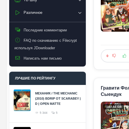
Различное
Последние комментарии
FAQ по скачиванию с Filecrypt
используя JDownloader
0
Написать нам письмо
ЛУЧШИЕ ПО РЕЙТИНГУ
Гравити Фолз
МЕХАНИК / THE MECHANIC
Сыендук
(2010) BDRIP ОТ SCARABEY |
D | OPEN MATTE
37.52 GB
5 344
5