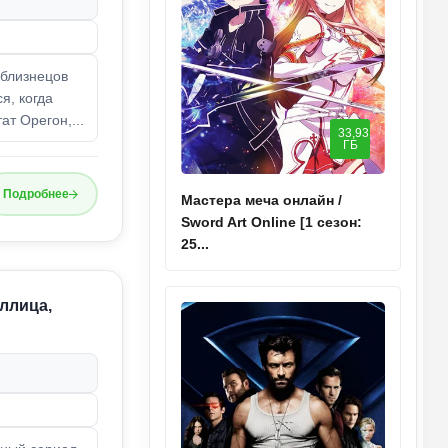
 близнецов
я, когда
ат Орегон,...
33,93
ГБ
Подробнее
Мастера меча онлайн /
Sword Art Online [1 сезон:
25...
иллица,