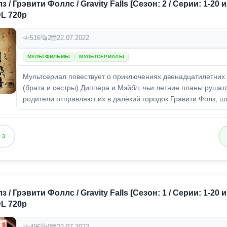
 / Грэвити Фоллс / Gravity Falls [Сезон: 2 / Серии: 1-20 из
L 720p
516
2
22.07.2022
МУЛЬТФИЛЬМЫ
МУЛЬТСЕРИАЛЫ
Мультсериал повествует о приключениях двенадцатилетних
(брата и сестры) Диппера и Мэйбл, чьи летние планы рушатс
родители отправляют их в далёкий городок Гравити Фолз, шт
3
 / Грэвити Фоллс / Gravity Falls [Сезон: 1 / Серии: 1-20 из
L 720p
496
0
22.07.2022