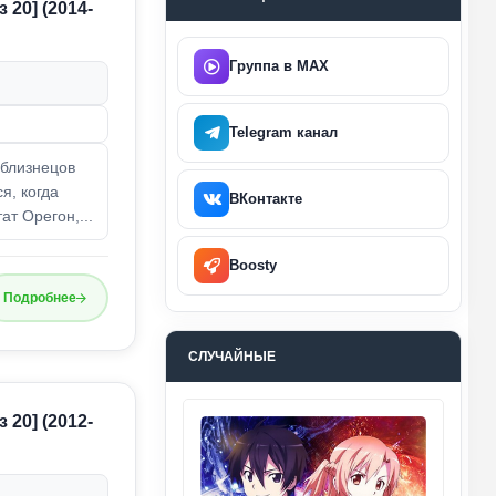
 20] (2014-
Группа в MAX
Telegram канал
 близнецов
я, когда
ВКонтакте
ат Орегон,...
Boosty
Подробнее
СЛУЧАЙНЫЕ
 20] (2012-