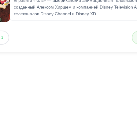
«Гравити Фолз» — американский анимационный телевизион
созданный Алексом Хиршем и компанией Disney Television A
телеканалов Disney Channel и Disney XD....
1