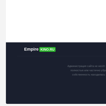
Empire
KINO.RU
Администрация сайта не несёт 
полностью или частично убр
собственность находилась 