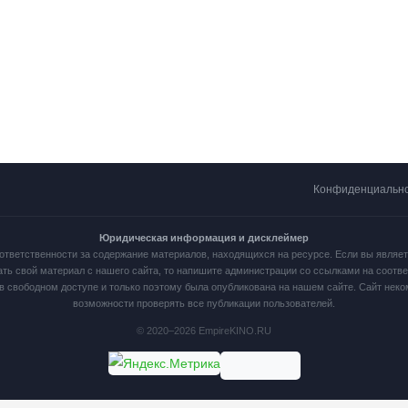
Конфиденциальн
Юридическая информация и дисклеймер
ответственности за содержание материалов, находящихся на ресурсе. Если вы являе
ать свой материал с нашего сайта, то напишите администрации со ссылками на соот
в свободном доступе и только поэтому была опубликована на нашем сайте. Сайт нек
возможности проверять все публикации пользователей.
© 2020–2026 EmpireKINO.RU