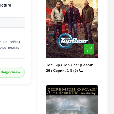
icture
льцо, войны,
учал власть
7.43
GB
Топ Гир / Top Gear [Сезон:
26 / Серии: 1-5 (5) /...
Подробнее