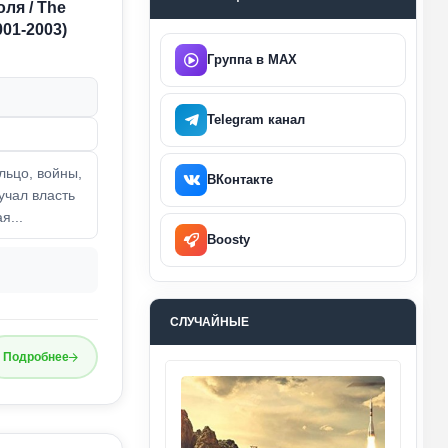
ля / The
001-2003)
Группа в MAX
Telegram канал
льцо, войны,
ВКонтакте
учал власть
я...
Boosty
СЛУЧАЙНЫЕ
Подробнее