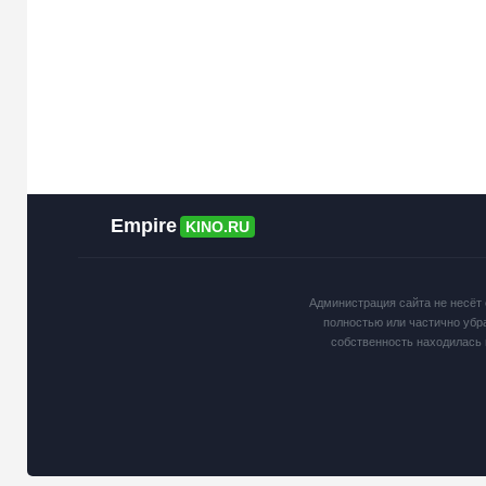
Empire
KINO.RU
Администрация сайта не несёт 
полностью или частично убр
собственность находилась 