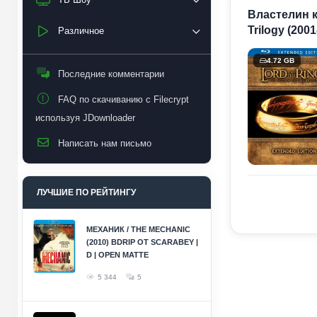
Властелин ко
Trilogy (200
Различное
4.72 GB
Последние комментарии
FAQ по скачиванию с Filecrypt
используя JDownloader
Написать нам письмо
ЛУЧШИЕ ПО РЕЙТИНГУ
МЕХАНИК / THE MECHANIC
(2010) BDRIP ОТ SCARABEY |
D | OPEN MATTE
5 344
5