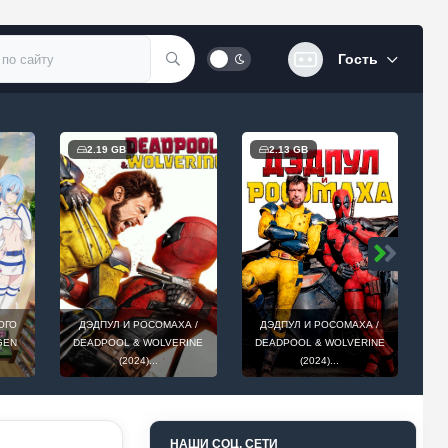
Гость
2.19 GB
2.13 GB
ОГО
ДЭДПУЛ И РОСОМАХА /
ДЭДПУЛ И РОСОМАХА /
ОБ
IGEN
DEADPOOL & WOLVERINE
DEADPOOL & WOLVERINE
(2024)...
(2024)...
НАШИ СОЦ. СЕТИ