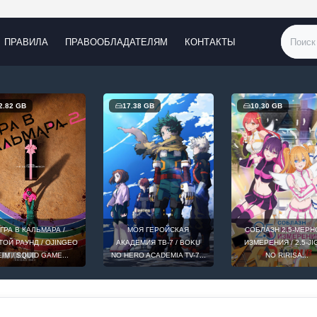
ПРАВИЛА
ПРАВООБЛАДАТЕЛЯМ
КОНТАКТЫ
2.82 GB
17.38 GB
10.30 GB
ГРА В КАЛЬМАРА /
МОЯ ГЕРОЙСКАЯ
СОБЛАЗН 2,5-МЕРН
ОЙ РАУНД / OJINGEO
АКАДЕМИЯ ТВ-7 / BOKU
ИЗМЕРЕНИЯ / 2.5-J
IM / SQUID GAME...
NO HERO ACADEMIA TV-7...
NO RIRISA...