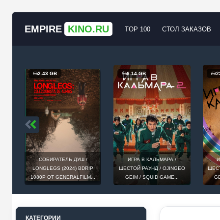
EMPIRE
KINO.RU
TOP 100
СТОЛ ЗАКАЗОВ
2.43 GB
6.14 GB
2
ИЙ
СОБИРАТЕЛЬ ДУШ /
ИГРА В КАЛЬМАРА /
И
СТЕ
LONGLEGS (2024) BDRIP
ШЕСТОЙ РАУНД / OJINGEO
ШЕСТ
1080P ОТ GENERALFILM...
GEIM / SQUID GAME...
GE
КАТЕГОРИИ