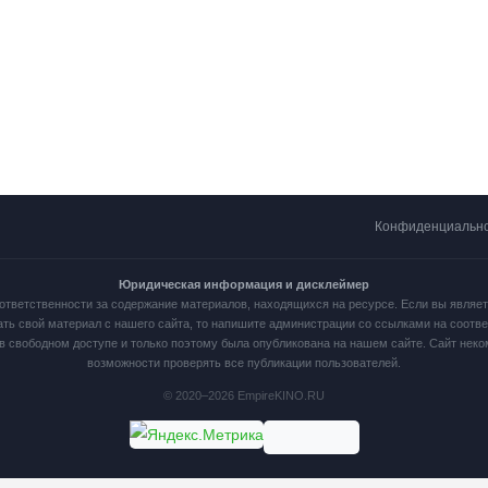
Конфиденциальн
Юридическая информация и дисклеймер
ответственности за содержание материалов, находящихся на ресурсе. Если вы являе
ать свой материал с нашего сайта, то напишите администрации со ссылками на соот
в свободном доступе и только поэтому была опубликована на нашем сайте. Сайт нек
возможности проверять все публикации пользователей.
© 2020–2026 EmpireKINO.RU