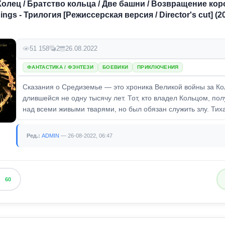
олец / Братство кольца / Две башни / Возвращение коро
Rings - Трилогия [Режиссерская версия / Director's cut] (2
51 158
2
26.08.2022
ФАНТАСТИКА / ФЭНТЕЗИ
БОЕВИКИ
ПРИКЛЮЧЕНИЯ
Сказания о Средиземье — это хроника Великой войны за Ко
длившейся не одну тысячу лет. Тот, кто владел Кольцом, пол
над всеми живыми тварями, но был обязан служить злу. Тиха
Ред.:
ADMIN
— 26-08-2022, 06:47
60