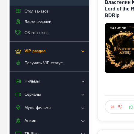
Властелин К
Lord of the 
Стол заказов
BDRip
Лента новинок
24.42 GB
Облако тегов
VIP раздел
Получить VIP статус
Фильмы
Сериалы
22
Мультфильмы
Аниме
ТВ Шоу