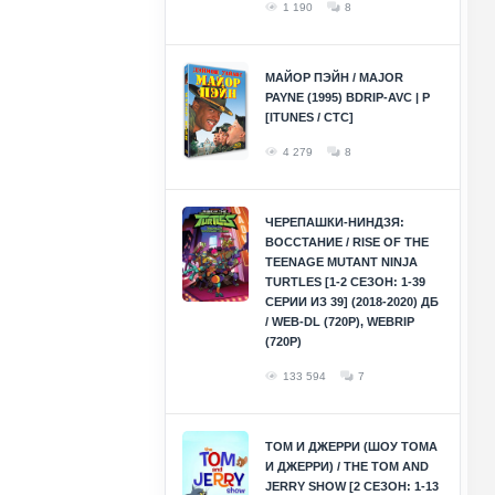
1 190
8
МАЙОР ПЭЙН / MAJOR
PAYNE (1995) BDRIP-AVC | P
[ITUNES / СТС]
4 279
8
ЧЕРЕПАШКИ-НИНДЗЯ:
ВОССТАНИЕ / RISE OF THE
TEENAGE MUTANT NINJA
TURTLES [1-2 СЕЗОН: 1-39
СЕРИИ ИЗ 39] (2018-2020) ДБ
/ WEB-DL (720P), WEBRIP
(720P)
133 594
7
ТОМ И ДЖЕРРИ (ШОУ ТОМА
И ДЖЕРРИ) / THE TOM AND
JERRY SHOW [2 СЕЗОН: 1-13