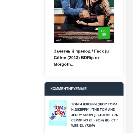
1.63
GB
Зачётный препод / Fack ju
Göhte (2013) BDRip от
Morgoth...
КОММЕНТИРУЕМЫЕ
ТОМ И ДЖЕРРИ (ШОУ ТОМА
И ДЖЕРРИ) / THE TOM AND
JERRY SHOW [1 СЕЗОН: 1-26
СЕРИИ ИЗ 26] (2014) ДБ, СТ /
WEB-DL (720P)