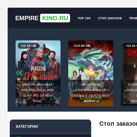
EMPIRE
KINO.RU
TOP 100
СТОЛ ЗАКАЗОВ
ПРА
2.18 GB
15.85 GB
2.43 GB
МИССИЯ: КРАСНЫЙ /
ХВОСТ ФЕИ:
СОБИРАТЕЛ
RED ONE (2024) WEB-
СТОЛЕТНИЙ КВЕСТ
LONGLEGS (20
DLRIP-AVC ОТ NEW-
(СКАЗКА О ХВОСТЕ ФЕИ,
1080P
TEAM...
ФЕЙРИ...
GENERALF
Стол заказо
КАТЕГОРИИ