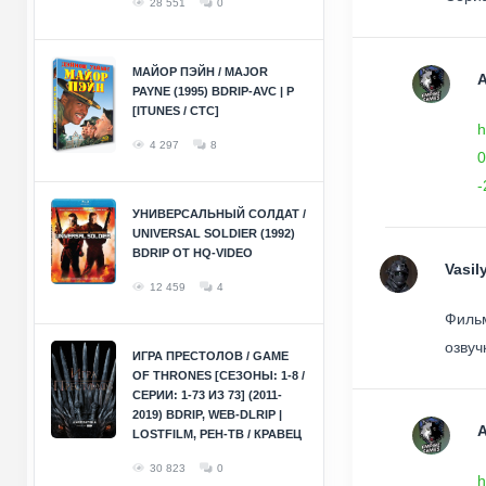
28 551
0
МАЙОР ПЭЙН / MAJOR
PAYNE (1995) BDRIP-AVC | P
[ITUNES / СТС]
h
4 297
8
0
-
УНИВЕРСАЛЬНЫЙ СОЛДАТ /
UNIVERSAL SOLDIER (1992)
BDRIP ОТ HQ-VIDEO
Vasil
12 459
4
Фильм
озвуч
ИГРА ПРЕСТОЛОВ / GAME
OF THRONES [СЕЗОНЫ: 1-8 /
СЕРИИ: 1-73 ИЗ 73] (2011-
2019) BDRIP, WEB-DLRIP |
LOSTFILM, РЕН-ТВ / КРАВЕЦ
30 823
0
h