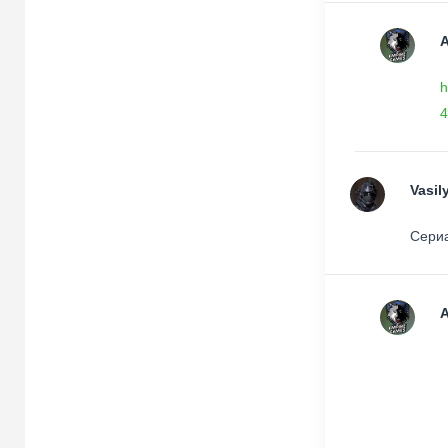
h
4
Vasil
Сериа