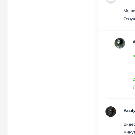
Мишка
Озвуч
h
j
i
2
7
Vasil
Видео
минут