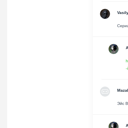
Vasil
Сериа
h
-
Maza
Эйс В