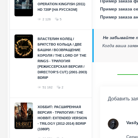
Пример заказа ф
OPERATION KINGFISH (2011)
Пример заказа с
HD 720P [НА РУССКОМ]
Пример заказа а
2 126
5
Не забывайте п
ВЛАСТЕЛИН КОЛЕЦ /
БРАТСТВО КОЛЬЦА / ДВЕ
Когда ваша заяв
БАШНИ / ВОЗВРАЩЕНИЕ
КОРОЛЯ / THE LORD OF THE
RINGS - ТРИЛОГИЯ
[РЕЖИССЕРСКАЯ ВЕРСИЯ /
DIRECTOR'S CUT] (2001-2003)
BDRIP
51 162
2
Добавить за
ХОББИТ: РАСШИРЕННАЯ
ВЕРСИЯ - ТРИЛОГИЯ / THE
HOBBIT: EXTENDED VERSION
Vasil
- TRILOGY (2012-2014) BDRIP
(1080P)
Сериа