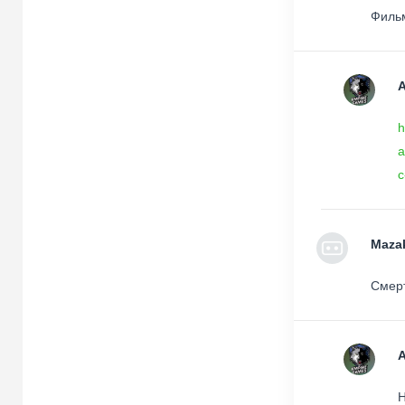
Фильм
h
a
c
Maza
Смерт
Н