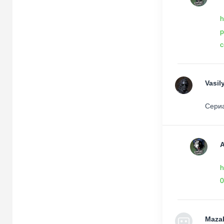
h
p
c
Vasil
Сериа
h
0
Maza