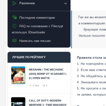
Различное
Так же вы может
Последние комментарии
в комментариях.
FAQ по скачиванию с Filecrypt
браузере появ
используя JDownloader
дальше пишите в
Написать нам письмо
ЛУЧШИЕ ПО РЕЙТИНГУ
Правила стола з
1. Не повторяйте з
2. Если вам ответ
МЕХАНИК / THE MECHANIC
(2010) BDRIP ОТ SCARABEY |
3. Не общайтесь з
D | OPEN MATTE
4. Заказывать можн
5 344
5
5. Не просите о п
те заявки, которых
CALL OF DUTY: MODERN
WARFARE 3 - FIND MAKAROV