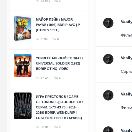
28 543
0
МАЙОР ПЭЙН / MAJOR
Vasil
PAYNE (1995) BDRIP-AVC | P
[ITUNES / СТС]
Фильм
4 284
8
Vasil
УНИВЕРСАЛЬНЫЙ СОЛДАТ /
UNIVERSAL SOLDIER (1992)
BDRIP ОТ HQ-VIDEO
Сериа
12 459
4
Vasil
ИГРА ПРЕСТОЛОВ / GAME
OF THRONES [СЕЗОНЫ: 1-8 /
Фильм
СЕРИИ: 1-73 ИЗ 73] (2011-
2019) BDRIP, WEB-DLRIP |
LOSTFILM, РЕН-ТВ / КРАВЕЦ
30 816
0
Vasil