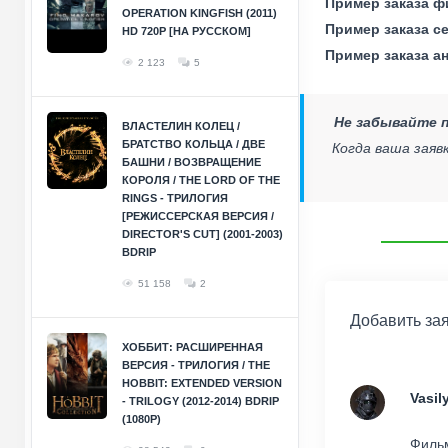
Пример заказа ф
OPERATION KINGFISH (2011)
Пример заказа с
HD 720P [НА РУССКОМ]
Пример заказа а
2 123
5
Не забывайте п
ВЛАСТЕЛИН КОЛЕЦ /
БРАТСТВО КОЛЬЦА / ДВЕ
Когда ваша заяв
БАШНИ / ВОЗВРАЩЕНИЕ
КОРОЛЯ / THE LORD OF THE
RINGS - ТРИЛОГИЯ
[РЕЖИССЕРСКАЯ ВЕРСИЯ /
DIRECTOR'S CUT] (2001-2003)
BDRIP
51 158
2
Добавить за
ХОББИТ: РАСШИРЕННАЯ
ВЕРСИЯ - ТРИЛОГИЯ / THE
HOBBIT: EXTENDED VERSION
Vasil
- TRILOGY (2012-2014) BDRIP
(1080P)
Фильм