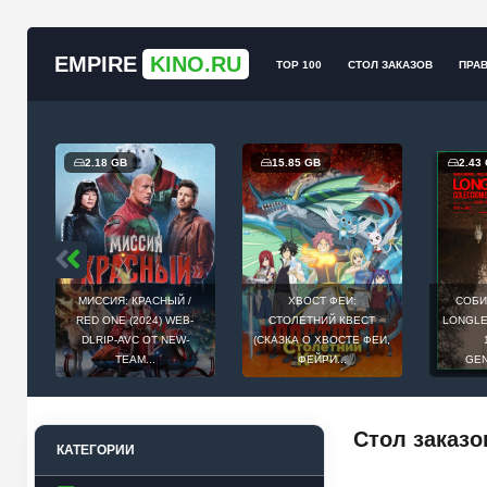
EMPIRE
KINO.RU
TOP 100
СТОЛ ЗАКАЗОВ
ПРА
2.18 GB
15.85 GB
2.43
МИССИЯ: КРАСНЫЙ /
ХВОСТ ФЕИ:
СОБИ
Й
RED ONE (2024) WEB-
СТОЛЕТНИЙ КВЕСТ
LONGLEG
E
DLRIP-AVC ОТ NEW-
(СКАЗКА О ХВОСТЕ ФЕИ,
.
TEAM...
ФЕЙРИ...
GEN
Стол заказо
КАТЕГОРИИ