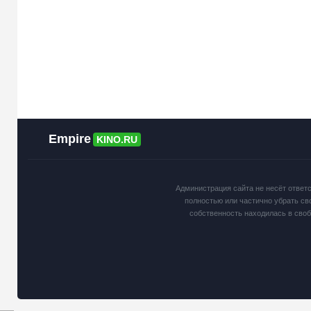
Empire
KINO.RU
Администрация сайта не несёт ответ
полностью или частично убрать св
собственность находилась в сво