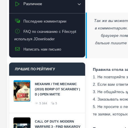
Различное
Так же вы может
Последние комментарии
в комментариях.
FAQ по скачиванию с Filecrypt
браузере появ
используя JDownloader
дальше пишите в
Написать нам письмо
ЛУЧШИЕ ПО РЕЙТИНГУ
Правила стола з
1. Не повторяйте з
2. Если вам ответ
МЕХАНИК / THE MECHANIC
(2010) BDRIP ОТ SCARABEY |
3. Не общайтесь з
D | OPEN MATTE
4. Заказывать можн
5 344
5
5. Не просите о п
те заявки, которых
CALL OF DUTY: MODERN
WARFARE 3 - FIND MAKAROV