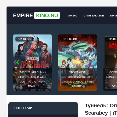
EMPIRE
KINO.RU
TOP 100
СТОЛ ЗАКАЗОВ
ПРА
2.18 GB
15.85 GB
2.43
МИССИЯ: КРАСНЫЙ /
ХВОСТ ФЕИ:
СОБИ
Й
RED ONE (2024) WEB-
СТОЛЕТНИЙ КВЕСТ
LONGLEG
E
DLRIP-AVC ОТ NEW-
(СКАЗКА О ХВОСТЕ ФЕИ,
.
TEAM...
ФЕЙРИ...
GEN
Туннель: Оп
КАТЕГОРИИ
Scarabey | i