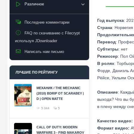
Различное
Год выпуска
: 201
Последние комментарии
Страна
: Норвегия
FAQ по скачиванию с Filecrypt
Продолжительно
используя JDownloader
Перевод
: Профес
Субтитры
: нет
Написать нам письмо
Режиссер
: Пол Ой
В ролях
: Торбьор
Форде, Даниэль Ал
ЛУЧШИЕ ПО РЕЙТИНГУ
Рёйсе, Уильям Ос
МЕХАНИК / THE MECHANIC
Описание
: Кажды
(2010) BDRIP ОТ SCARABEY |
D | OPEN MATTE
выхода? Что вы бу
в плену между сн
5 344
5
Качество видео:
CALL OF DUTY: MODERN
Формат видео:
A
WARFARE 3 - FIND MAKAROV