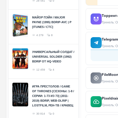
28 541
0
Торрент
МАЙОР ПЭЙН / MAJOR
PAYNE (1995) BDRIP-AVC | P
Туннель: О
[ITUNES / СТС]
4 279
8
Telegram
Туннель: О
УНИВЕРСАЛЬНЫЙ СОЛДАТ /
UNIVERSAL SOLDIER (1992)
BDRIP ОТ HQ-VIDEO
12 459
4
FileMoo
Туннель: О
ИГРА ПРЕСТОЛОВ / GAME
OF THRONES [СЕЗОНЫ: 1-8 /
СЕРИИ: 1-73 ИЗ 73] (2011-
Pixeldrai
2019) BDRIP, WEB-DLRIP |
Туннель: О
LOSTFILM, РЕН-ТВ / КРАВЕЦ
30 814
0