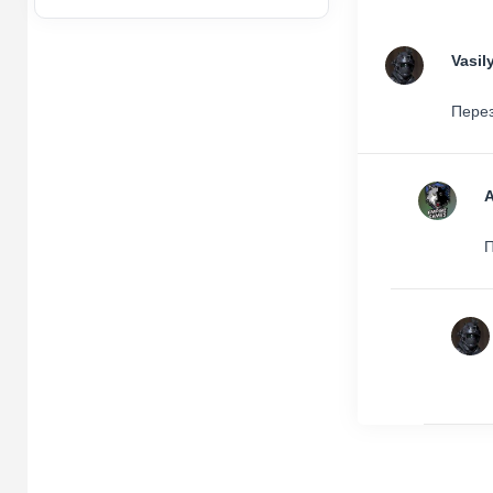
Vasil
Перез
П