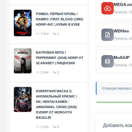
MEGA.nz
Туннель: О
РЭМБО: ПЕРВАЯ КРОВЬ /
RAMBO: FIRST BLOOD (1982)
HDRIP-AVC | КУБИК В КУБЕ
WDfiles
7 912
2
Туннель: О
БАГРОВАЯ МЯТА /
MultiUP
PEPPERMINT (2018) HDRIP ОТ
SCARABEY | ЛИЦЕНЗИЯ
Туннель: О
2 284
2
Отредактировал
ИЗВРАТНАЯ МАСКА 2:
АНОМАЛЬНЫЙ КРИЗИС /
HK: HENTAI KAMEN -
ABNORMAL CRISIS (2016)
DVDRIP ОТ MORGOTH
BAUGLIR
Добавить ко
1 045
0