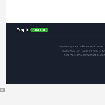
Empire
KINO.RU
Администрация сайта не несёт ответ
полностью или частично убрать св
собственность находилась в сво