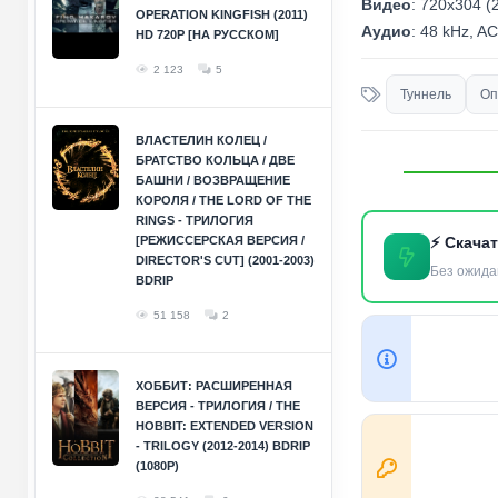
Видео
: 720x304 (2
OPERATION KINGFISH (2011)
Аудио
: 48 kHz, AC
HD 720P [НА РУССКОМ]
2 123
5
Туннель
Оп
ВЛАСТЕЛИН КОЛЕЦ /
БРАТСТВО КОЛЬЦА / ДВЕ
БАШНИ / ВОЗВРАЩЕНИЕ
КОРОЛЯ / THE LORD OF THE
RINGS - ТРИЛОГИЯ
[РЕЖИССЕРСКАЯ ВЕРСИЯ /
⚡ Скача
DIRECTOR'S CUT] (2001-2003)
Без ожида
BDRIP
51 158
2
ХОББИТ: РАСШИРЕННАЯ
ВЕРСИЯ - ТРИЛОГИЯ / THE
HOBBIT: EXTENDED VERSION
- TRILOGY (2012-2014) BDRIP
(1080P)