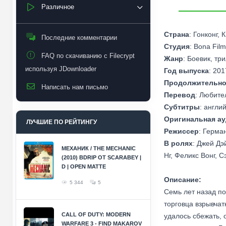
Различное
Страна
: Гонконг, 
Последние комментарии
Студия
: Bona Film
FAQ по скачиванию с Filecrypt
Жанр
: Боевик, тр
используя JDownloader
Год выпуска
: 201
Продолжительно
Написать нам письмо
Перевод
: Любите
Субтитры
: англи
Оригинальная а
ЛУЧШИЕ ПО РЕЙТИНГУ
Режиссер
: Герма
В ролях
: Джей Дэ
МЕХАНИК / THE MECHANIC
Нг, Феликс Вонг, С
(2010) BDRIP ОТ SCARABEY |
D | OPEN MATTE
Описание:
5 344
5
Семь лет назад п
торговца взрывчат
CALL OF DUTY: MODERN
удалось сбежать, 
WARFARE 3 - FIND MAKAROV