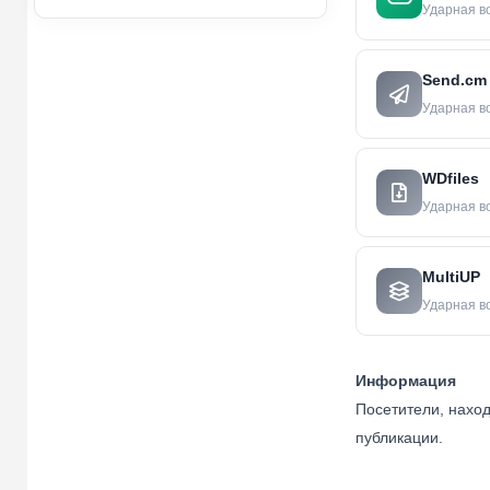
Ударная вол
Send.cm
Ударная вол
WDfiles
Ударная вол
MultiUP
Ударная вол
Информация
Посетители, нахо
публикации.