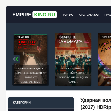
EMPIRE
KINO.RU
TOP 100
СТОЛ ЗАКАЗОВ
ПРА
2.43 GB
6.14 GB
22.8
СОБИРАТЕЛЬ ДУШ /
ИГРА В КАЛЬМАРА /
ИГРА 
Т
LONGLEGS (2024) BDRIP
ШЕСТОЙ РАУНД /
ШЕС
ЕИ,
1080P ОТ
OJINGEO GEIM / SQUID
OJINGE
GENERALFILM...
GAME...
Ударная вол
КАТЕГОРИИ
(2017) HDRi