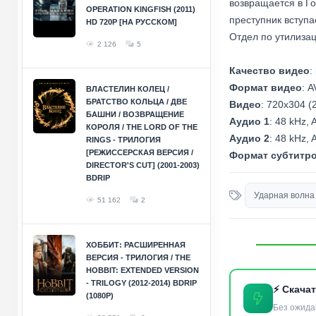
возвращается в Го
OPERATION KINGFISH (2011)
преступник вступа
HD 720P [НА РУССКОМ]
Отдел по утилизац
2 126
5
Качество видео
:
Формат видео
: A
ВЛАСТЕЛИН КОЛЕЦ /
БРАТСТВО КОЛЬЦА / ДВЕ
Видео
: 720x304 (2
БАШНИ / ВОЗВРАЩЕНИЕ
Аудио 1
: 48 kHz, 
КОРОЛЯ / THE LORD OF THE
Аудио 2
: 48 kHz, 
RINGS - ТРИЛОГИЯ
[РЕЖИССЕРСКАЯ ВЕРСИЯ /
Формат субтитр
DIRECTOR'S CUT] (2001-2003)
BDRIP
Ударная волна
51 162
2
ХОББИТ: РАСШИРЕННАЯ
ВЕРСИЯ - ТРИЛОГИЯ / THE
HOBBIT: EXTENDED VERSION
- TRILOGY (2012-2014) BDRIP
⚡ Скача
(1080P)
Без ожида