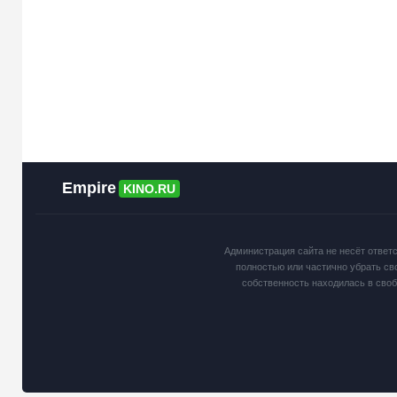
Empire
KINO.RU
Администрация сайта не несёт ответ
полностью или частично убрать св
собственность находилась в сво