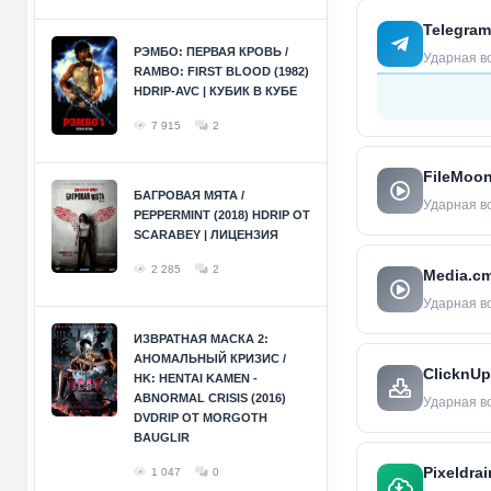
Telegram
РЭМБО: ПЕРВАЯ КРОВЬ /
Ударная вол
RAMBO: FIRST BLOOD (1982)
HDRIP-AVC | КУБИК В КУБЕ
7 915
2
FileMoo
БАГРОВАЯ МЯТА /
Ударная вол
PEPPERMINT (2018) HDRIP ОТ
SCARABEY | ЛИЦЕНЗИЯ
2 285
2
Media.c
Ударная вол
ИЗВРАТНАЯ МАСКА 2:
АНОМАЛЬНЫЙ КРИЗИС /
ClicknUp
HK: HENTAI KAMEN -
ABNORMAL CRISIS (2016)
Ударная вол
DVDRIP ОТ MORGOTH
BAUGLIR
Pixeldrai
1 047
0