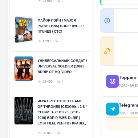
28 551
0
МАЙОР ПЭЙН / MAJOR
PAYNE (1995) BDRIP-AVC | P
[ITUNES / СТС]
4 297
8
УНИВЕРСАЛЬНЫЙ СОЛДАТ /
UNIVERSAL SOLDIER (1992)
BDRIP ОТ HQ-VIDEO
Торрент
12 459
4
Ударная вол
ИГРА ПРЕСТОЛОВ / GAME
Telegram
OF THRONES [СЕЗОНЫ: 1-8 /
СЕРИИ: 1-73 ИЗ 73] (2011-
Ударная вол
2019) BDRIP, WEB-DLRIP |
LOSTFILM, РЕН-ТВ / КРАВЕЦ
30 823
0