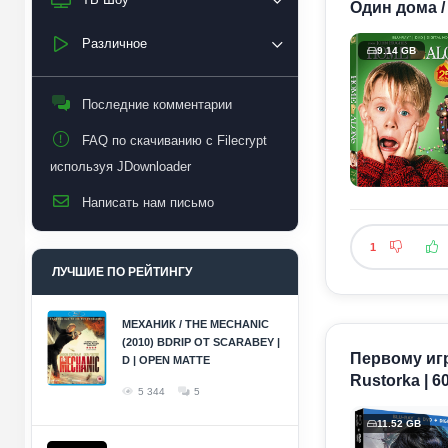
Один дома / 
Различное
9.14 GB
Последние комментарии
FAQ по скачиванию с Filecrypt
используя JDownloader
Написать нам письмо
1
ЛУЧШИЕ ПО РЕЙТИНГУ
МЕХАНИК / THE MECHANIC
(2010) BDRIP ОТ SCARABEY |
Первому игр
D | OPEN MATTE
Rustorka | 6
5 344
5
11.52 GB