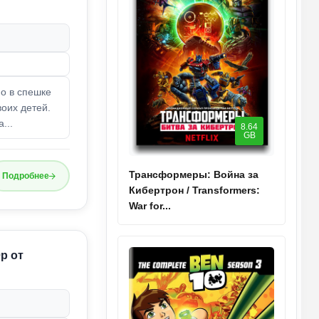
но в спешке
оих детей.
...
8.64
GB
Трансформеры: Война за
Подробнее
Кибертрон / Transformers:
War for...
p от