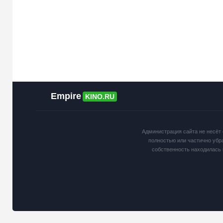
Empire
KINO.RU
Администрация сайта не несёт 
полностью или частично убр
собственность находилась 