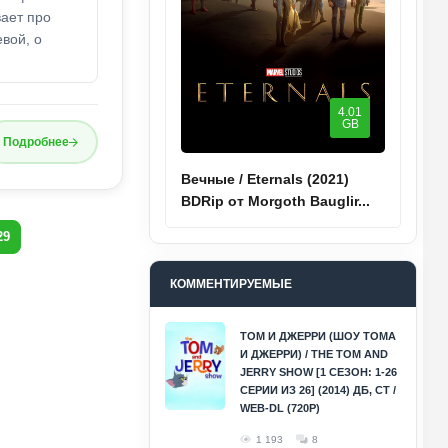
ает про
вой, о
4.01
GB
Подробнее
Вечные / Eternals (2021)
BDRip от Morgoth Bauglir...
29
КОММЕНТИРУЕМЫЕ
ТОМ И ДЖЕРРИ (ШОУ ТОМА
И ДЖЕРРИ) / THE TOM AND
JERRY SHOW [1 СЕЗОН: 1-26
СЕРИИ ИЗ 26] (2014) ДБ, СТ /
WEB-DL (720P)
1 193
8