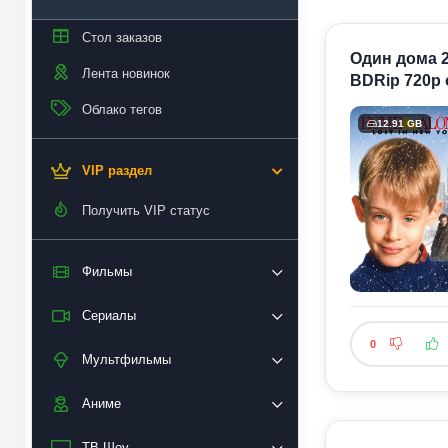
Стол заказов
Один дома 2
Лента новинок
BDRip 720p 
Облако тегов
12.91 GB
VIP раздел
Получить VIP статус
Фильмы
Сериалы
0
Мультфильмы
Аниме
ТВ Шоу