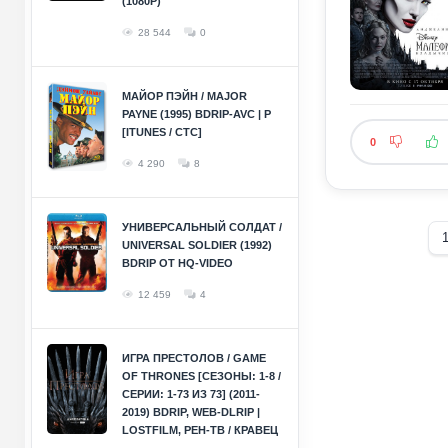
(1080P)
28 544
0
МАЙОР ПЭЙН / MAJOR
PAYNE (1995) BDRIP-AVC | P
[ITUNES / СТС]
0
4 290
8
УНИВЕРСАЛЬНЫЙ СОЛДАТ /
UNIVERSAL SOLDIER (1992)
BDRIP ОТ HQ-VIDEO
12 459
4
ИГРА ПРЕСТОЛОВ / GAME
OF THRONES [СЕЗОНЫ: 1-8 /
СЕРИИ: 1-73 ИЗ 73] (2011-
2019) BDRIP, WEB-DLRIP |
LOSTFILM, РЕН-ТВ / КРАВЕЦ