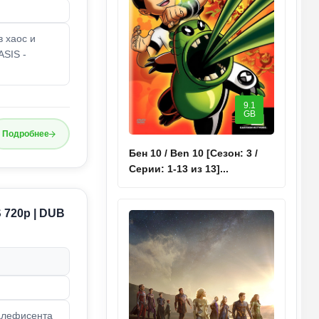
в хаос и
ASIS -
9.1
GB
Подробнее
Бен 10 / Ben 10 [Сезон: 3 /
Серии: 1-13 из 13]...
S 720p | DUB
Малефисента