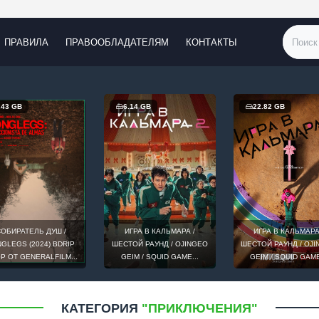
ПРАВИЛА
ПРАВООБЛАДАТЕЛЯМ
КОНТАКТЫ
.43 GB
6.14 GB
22.82 GB
ОБИРАТЕЛЬ ДУШ /
ИГРА В КАЛЬМАРА /
ИГРА В КАЛЬМАРА
GLEGS (2024) BDRIP
ШЕСТОЙ РАУНД / OJINGEO
ШЕСТОЙ РАУНД / OJ
0P ОТ GENERALFILM...
GEIM / SQUID GAME...
GEIM / SQUID GAME
КАТЕГОРИЯ
"ПРИКЛЮЧЕНИЯ"