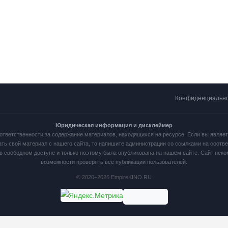
Конфиденциальн
Юридическая информация и дисклеймер
ответственности за содержание материалов, находящихся на ресурсе. Если вы являе
ать свой материал с нашего сайта, то напишите администрации со ссылками на соот
в свободном доступе и только поэтому была опубликована на нашем сайте. Сайт нек
возможности проверять все публикации пользователей.
© 2020–2026 EmpireKINO.RU