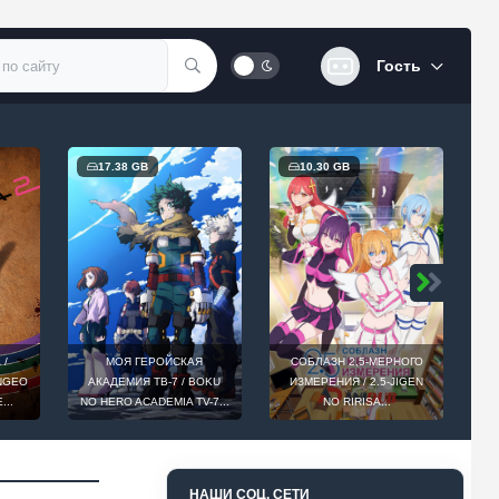
Гость
17.38 GB
10.30 GB
 /
МОЯ ГЕРОЙСКАЯ
СОБЛАЗН 2,5-МЕРНОГО
INGEO
АКАДЕМИЯ ТВ-7 / BOKU
ИЗМЕРЕНИЯ / 2.5-JIGEN
D
...
NO HERO ACADEMIA TV-7...
NO RIRISA...
НАШИ СОЦ. СЕТИ