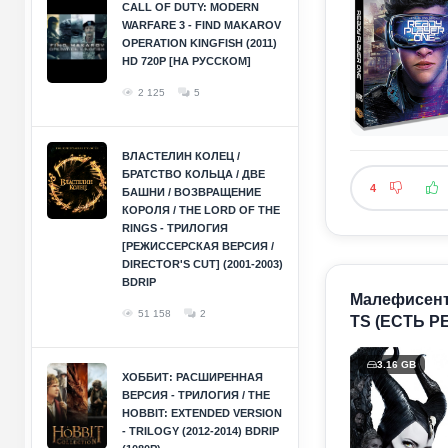
CALL OF DUTY: MODERN
WARFARE 3 - FIND MAKAROV
OPERATION KINGFISH (2011)
HD 720P [НА РУССКОМ]
2 125
5
ВЛАСТЕЛИН КОЛЕЦ /
БРАТСТВО КОЛЬЦА / ДВЕ
4
БАШНИ / ВОЗВРАЩЕНИЕ
КОРОЛЯ / THE LORD OF THE
RINGS - ТРИЛОГИЯ
[РЕЖИССЕРСКАЯ ВЕРСИЯ /
DIRECTOR'S CUT] (2001-2003)
BDRIP
Малефисента:
51 158
2
TS (ЕСТЬ Р
3.16 GB
ХОББИТ: РАСШИРЕННАЯ
ВЕРСИЯ - ТРИЛОГИЯ / THE
HOBBIT: EXTENDED VERSION
- TRILOGY (2012-2014) BDRIP