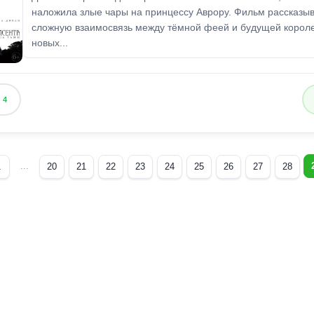
наложила злые чары на принцессу Аврору. Фильм рассказыв
сложную взаимосвязь между тёмной феей и будущей короле
новых...
4
...
1
20
21
22
23
24
25
26
27
28