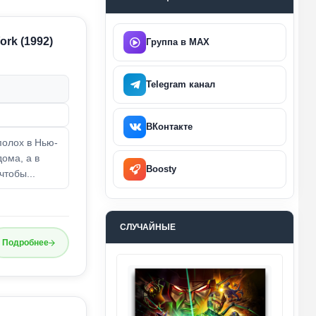
ork (1992)
Группа в MAX
Telegram канал
ВКонтакте
олох в Нью-
ома, а в
Boosty
чтобы...
СЛУЧАЙНЫЕ
Подробнее