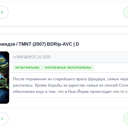
0
индзя / TMNT (2007) BDRip-AVC | D
696
0
25.10.2020
МУЛЬТФИЛЬМЫ
ЗАРУБЕЖНЫЕ МУЛЬТФИЛЬМЫ
После поражения их старейшего врага Шредера, семья чер
распалась. Кроме борьбы за единство семьи их сенсей Спл
обеспокоен еще и тем, что в Нью-Йорке происходит что-то ст
1