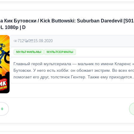
Кик Бутовски / Kick Buttowski: Suburban Daredevil [S01-
L 1080p | D
712
0
15.09.2020
МУЛЬТФИЛЬМЫ
МУЛЬТСЕРИАЛЫ
Главный герой мультсериала — мальчик по имени Кларенс 
Бутовски. У него есть хобби: он обожает экстрим. Во всех ег
помогает его друг, толстячок Гюнтер. Также ему приходится..
0