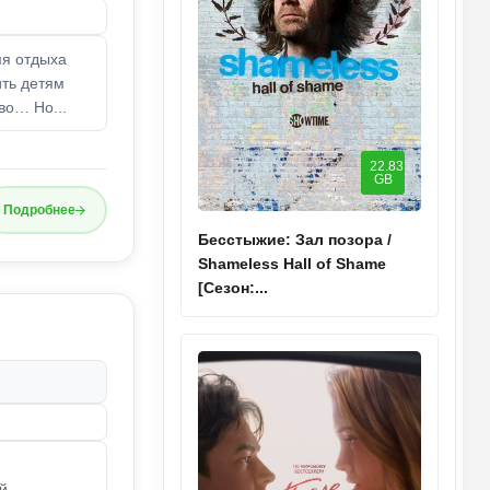
мя отдыха
ить детям
во… Но...
22.83
GB
Подробнее
Бесстыжие: Зал позора /
Shameless Hall of Shame
[Сезон:...
й