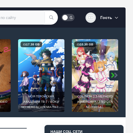
Гость
17.38 GB
10.30 GB
 /
МОЯ ГЕРОЙСКАЯ
СОБЛАЗН 2,5-МЕРНОГО
INGEO
АКАДЕМИЯ ТВ-7 / BOKU
ИЗМЕРЕНИЯ / 2.5-JIGEN
D
...
NO HERO ACADEMIA TV-7...
NO RIRISA...
НАШИ СОЦ. СЕТИ