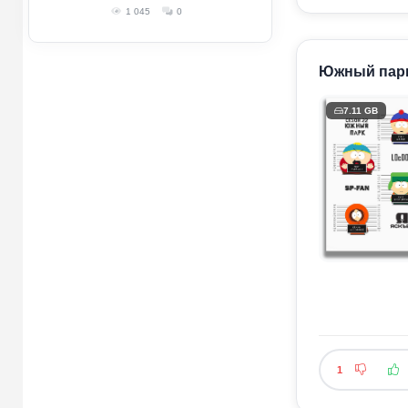
1 045
0
Южный парк /
7.11 GB
1