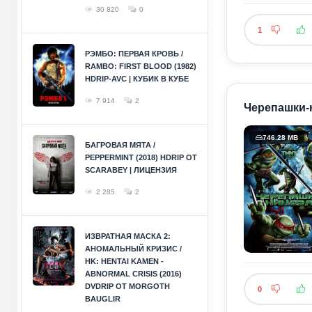
30 820
0
1
РЭМБО: ПЕРВАЯ КРОВЬ /
RAMBO: FIRST BLOOD (1982)
HDRIP-AVC | КУБИК В КУБЕ
7 914
2
Черепашки-н
746.28 MB
БАГРОВАЯ МЯТА /
PEPPERMINT (2018) HDRIP ОТ
SCARABEY | ЛИЦЕНЗИЯ
2 285
2
ИЗВРАТНАЯ МАСКА 2:
АНОМАЛЬНЫЙ КРИЗИС /
HK: HENTAI KAMEN -
ABNORMAL CRISIS (2016)
DVDRIP ОТ MORGOTH
0
BAUGLIR