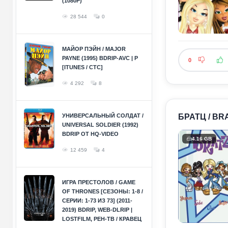
(1080P)
28 544
0
МАЙОР ПЭЙН / MAJOR
PAYNE (1995) BDRIP-AVC | P
0
[ITUNES / СТС]
4 292
8
УНИВЕРСАЛЬНЫЙ СОЛДАТ /
БРАТЦ / BRA
UNIVERSAL SOLDIER (1992)
BDRIP ОТ HQ-VIDEO
4.16 GB
12 459
4
ИГРА ПРЕСТОЛОВ / GAME
OF THRONES [СЕЗОНЫ: 1-8 /
СЕРИИ: 1-73 ИЗ 73] (2011-
2019) BDRIP, WEB-DLRIP |
LOSTFILM, РЕН-ТВ / КРАВЕЦ