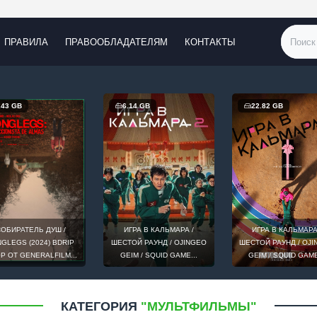
ПРАВИЛА
ПРАВООБЛАДАТЕЛЯМ
КОНТАКТЫ
.43 GB
6.14 GB
22.82 GB
ОБИРАТЕЛЬ ДУШ /
ИГРА В КАЛЬМАРА /
ИГРА В КАЛЬМАРА
GLEGS (2024) BDRIP
ШЕСТОЙ РАУНД / OJINGEO
ШЕСТОЙ РАУНД / OJ
0P ОТ GENERALFILM...
GEIM / SQUID GAME...
GEIM / SQUID GAME
КАТЕГОРИЯ
"МУЛЬТФИЛЬМЫ"