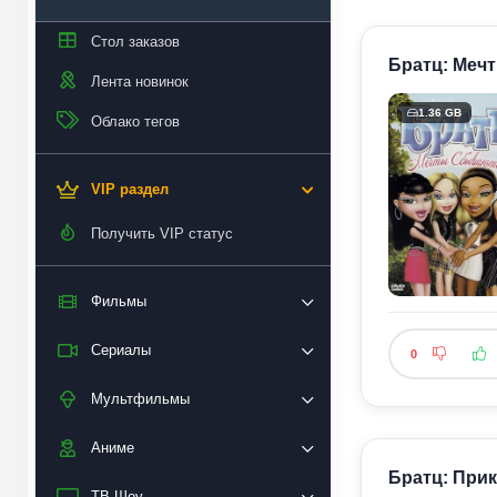
Стол заказов
Братц: Мечт
Лента новинок
1.36 GB
Облако тегов
VIP раздел
Получить VIP статус
Фильмы
Сериалы
0
Мультфильмы
Аниме
Братц: Прик
ТВ Шоу