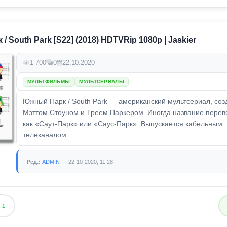
 South Park [S22] (2018) HDTVRip 1080p | Jaskier
1 700
0
22.10.2020
МУЛЬТФИЛЬМЫ
МУЛЬТСЕРИАЛЫ
Южный Парк / South Park — американский мультсериал, со
Мэттом Стоуном и Треем Паркером. Иногда название перев
как «Саут-Парк» или «Саус-Парк». Выпускается кабельным
телеканалом...
Ред.:
ADMIN
— 22-10-2020, 11:28
1