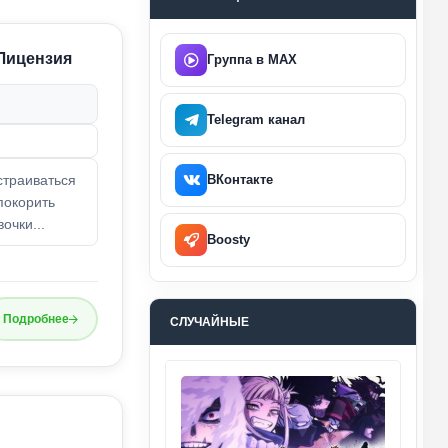
 Лицензия
Группа в MAX
Telegram канал
страиваться
ВКонтакте
покорить
очки...
Boosty
Подробнее
СЛУЧАЙНЫЕ