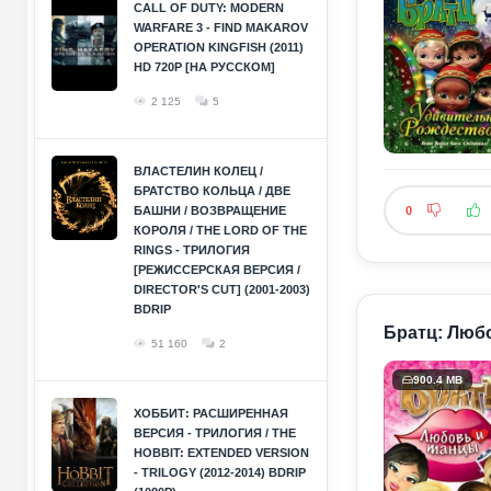
CALL OF DUTY: MODERN
WARFARE 3 - FIND MAKAROV
OPERATION KINGFISH (2011)
HD 720P [НА РУССКОМ]
2 125
5
ВЛАСТЕЛИН КОЛЕЦ /
БРАТСТВО КОЛЬЦА / ДВЕ
БАШНИ / ВОЗВРАЩЕНИЕ
0
КОРОЛЯ / THE LORD OF THE
RINGS - ТРИЛОГИЯ
[РЕЖИССЕРСКАЯ ВЕРСИЯ /
DIRECTOR'S CUT] (2001-2003)
BDRIP
Братц: Любо
51 160
2
900.4 MB
ХОББИТ: РАСШИРЕННАЯ
ВЕРСИЯ - ТРИЛОГИЯ / THE
HOBBIT: EXTENDED VERSION
- TRILOGY (2012-2014) BDRIP