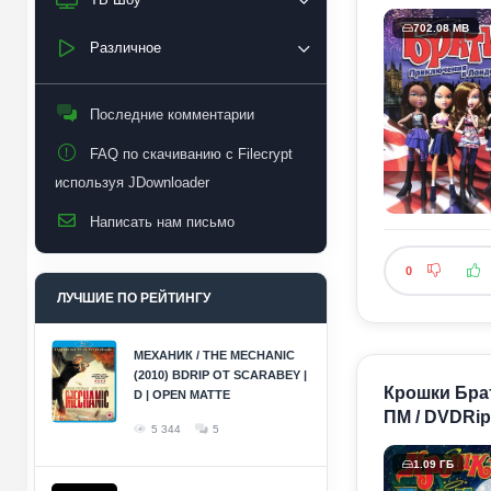
702.08 MB
Различное
Последние комментарии
FAQ по скачиванию с Filecrypt
используя JDownloader
Написать нам письмо
0
ЛУЧШИЕ ПО РЕЙТИНГУ
МЕХАНИК / THE MECHANIC
(2010) BDRIP ОТ SCARABEY |
Крошки Брат
D | OPEN MATTE
ПМ / DVDRip
5 344
5
1.09 ГБ