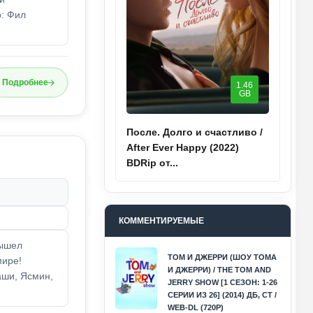
р: Фил
Подробнее
1.46
GB
После. Долго и счастливо /
After Ever Happy (2022)
BDRip от...
КОММЕНТИРУЕМЫЕ
вышел
ТОМ И ДЖЕРРИ (ШОУ ТОМА
мире!
И ДЖЕРРИ) / THE TOM AND
аши, Ясмин,
JERRY SHOW [1 СЕЗОН: 1-26
СЕРИИ ИЗ 26] (2014) ДБ, СТ /
WEB-DL (720P)