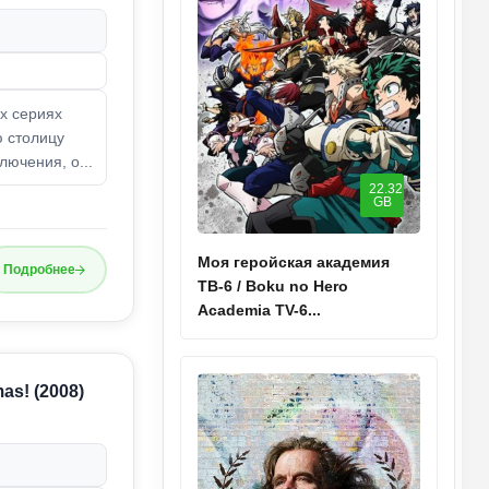
х сериях
ю столицу
ючения, о...
22.32
GB
Моя геройская академия
Подробнее
ТВ-6 / Boku no Hero
Academia TV-6...
as! (2008)