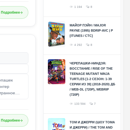
1 194
8
Подробнее
МАЙОР ПЭЙН / MAJOR
PAYNE (1995) BDRIP-AVC | P
[ITUNES / СТС]
4 292
8
ЧЕРЕПАШКИ-НИНДЗЯ:
ВОССТАНИЕ / RISE OF THE
TEENAGE MUTANT NINJA
TURTLES [1-2 СЕЗОН: 1-39
епашек
СЕРИИ ИЗ 39] (2018-2020) ДБ
интер
/ WEB-DL (720P), WEBRIP
ранное....
(720P)
133 594
7
Подробнее
ТОМ И ДЖЕРРИ (ШОУ ТОМА
И ДЖЕРРИ) / THE TOM AND