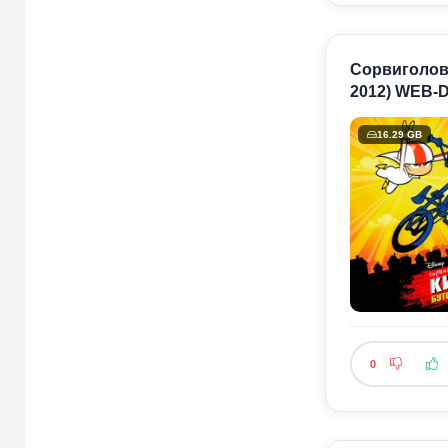
Сорвиголова 
2012) WEB-D
16.29 GB
0