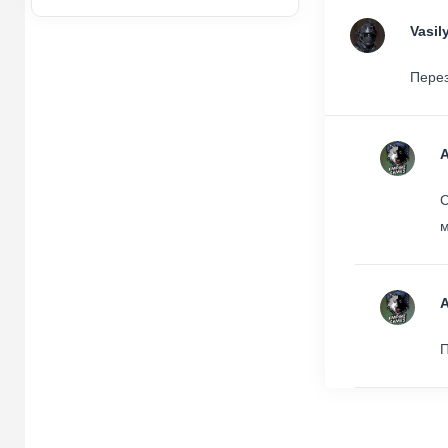
Vasil
Перез
С
м
П