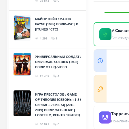
28 544
0
МАЙОР ПЭЙН / MAJOR
PAYNE (1995) BDRIP-AVC | P
[ITUNES / СТС]
⚡ Скача
Без ожида
4 293
8
УНИВЕРСАЛЬНЫЙ СОЛДАТ /
UNIVERSAL SOLDIER (1992)
BDRIP ОТ HQ-VIDEO
12 459
4
ИГРА ПРЕСТОЛОВ / GAME
OF THRONES [СЕЗОНЫ: 1-8 /
СЕРИИ: 1-73 ИЗ 73] (2011-
2019) BDRIP, WEB-DLRIP |
Торрент
LOSTFILM, РЕН-ТВ / КРАВЕЦ
Приключени
30 821
0