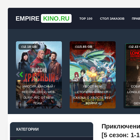
EMPIRE
KINO.RU
TOP 100
СТОЛ ЗАКАЗОВ
ПРА
2.18 GB
15.85 GB
2.43
МИССИЯ: КРАСНЫЙ /
ХВОСТ ФЕИ:
СОБИ
Й
RED ONE (2024) WEB-
СТОЛЕТНИЙ КВЕСТ
LONGLEG
E
DLRIP-AVC ОТ NEW-
(СКАЗКА О ХВОСТЕ ФЕИ,
.
TEAM...
ФЕЙРИ...
GEN
Приключения
КАТЕГОРИИ
[5 сезон: 1-