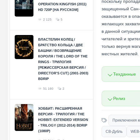
поскольку пропад
OPERATION KINGFISH (2011)
защищенный Сан-Л
HD 720P [НА РУССКОМ]
оказывается в опа
2 125
5
желающих захватит
в данной ситуаци
читателей и зрит
ВЛАСТЕЛИН КОЛЕЦ /
БРАТСТВО КОЛЬЦА / ДВЕ
только вернув маг
БАШНИ / ВОЗВРАЩЕНИЕ
местных жителей.
КОРОЛЯ / THE LORD OF THE
RINGS - ТРИЛОГИЯ
[РЕЖИССЕРСКАЯ ВЕРСИЯ /
DIRECTOR'S CUT] (2001-2003)
Техданные
BDRIP
51 160
2
Релиз
ХОББИТ: РАСШИРЕННАЯ
ВЕРСИЯ - ТРИЛОГИЯ / THE
HOBBIT: EXTENDED VERSION
Приключения ко
- TRILOGY (2012-2014) BDRIP
(1080P)
СВ-Дубль
WEB