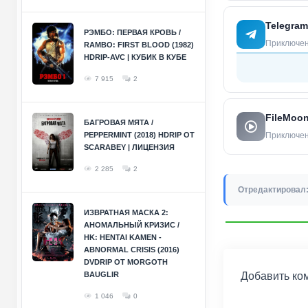
Telegram
РЭМБО: ПЕРВАЯ КРОВЬ /
Приключени
RAMBO: FIRST BLOOD (1982)
HDRIP-AVC | КУБИК В КУБЕ
7 915
2
FileMoo
БАГРОВАЯ МЯТА /
PEPPERMINT (2018) HDRIP ОТ
Приключени
SCARABEY | ЛИЦЕНЗИЯ
2 285
2
Отредактировал
ИЗВРАТНАЯ МАСКА 2:
АНОМАЛЬНЫЙ КРИЗИС /
HK: HENTAI KAMEN -
ABNORMAL CRISIS (2016)
DVDRIP ОТ MORGOTH
Добавить ко
BAUGLIR
1 046
0