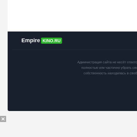
Empire
KINO.RU
Администрация сайта не несёт ответ
полностью или частично убрать св
собственность находилась в сво