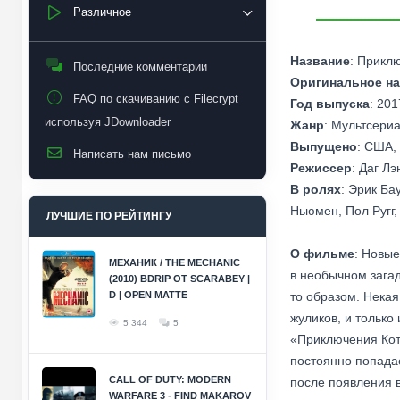
Различное
Название
: Приклю
Последние комментарии
Оригинальное на
FAQ по скачиванию с Filecrypt
Год выпуска
: 201
используя JDownloader
Жанр
: Мультсери
Выпущено
: США,
Написать нам письмо
Режиссер
: Даг Лэ
В ролях
: Эрик Ба
Ньюмен, Пол Ругг,
ЛУЧШИЕ ПО РЕЙТИНГУ
О фильме
: Новые
МЕХАНИК / THE MECHANIC
в необычном загад
(2010) BDRIP ОТ SCARABEY |
D | OPEN MATTE
то образом. Некая
жуликов, и только
5 344
5
«Приключения Кота
постоянно попадае
CALL OF DUTY: MODERN
после появления 
WARFARE 3 - FIND MAKAROV