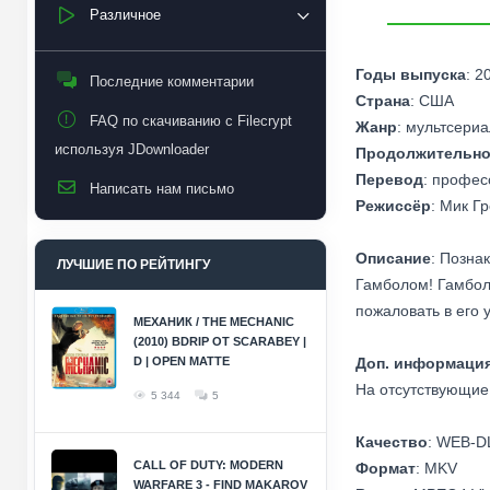
Различное
Годы выпуска
: 2
Последние комментарии
Страна
: США
FAQ по скачиванию с Filecrypt
Жанр
: мультсери
используя JDownloader
Продолжительно
Перевод
: профес
Написать нам письмо
Режиссёр
: Мик Гр
Описание
: Позна
ЛУЧШИЕ ПО РЕЙТИНГУ
Гамболом! Гамбол
пожаловать в его 
МЕХАНИК / THE MECHANIC
(2010) BDRIP ОТ SCARABEY |
D | OPEN MATTE
Доп. информация
На отсутствующие
5 344
5
Качество
: WEB-D
CALL OF DUTY: MODERN
Формат
: MKV
WARFARE 3 - FIND MAKAROV