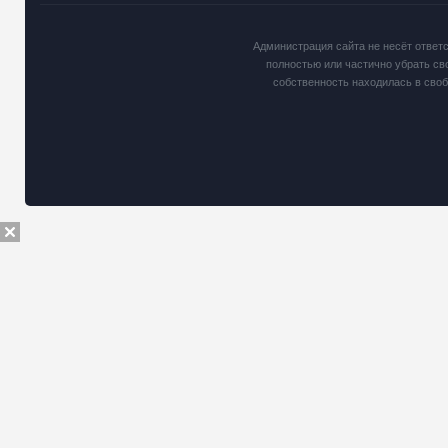
Администрация сайта не несёт ответ
полностью или частично убрать св
собственность находилась в сво