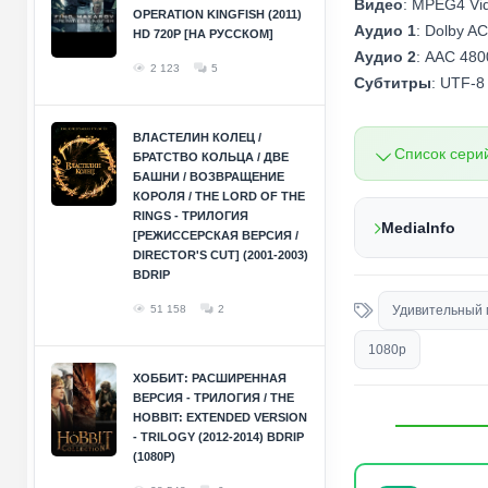
Видео
: MPEG4 Vi
OPERATION KINGFISH (2011)
Аудио 1
: Dolby A
HD 720P [НА РУССКОМ]
Аудио 2
: AAC 480
2 123
5
Субтитры
: UTF-8 
ВЛАСТЕЛИН КОЛЕЦ /
Список сери
БРАТСТВО КОЛЬЦА / ДВЕ
БАШНИ / ВОЗВРАЩЕНИЕ
КОРОЛЯ / THE LORD OF THE
RINGS - ТРИЛОГИЯ
MediaInfo
[РЕЖИССЕРСКАЯ ВЕРСИЯ /
DIRECTOR'S CUT] (2001-2003)
BDRIP
51 158
2
Удивительный 
1080p
ХОББИТ: РАСШИРЕННАЯ
ВЕРСИЯ - ТРИЛОГИЯ / THE
HOBBIT: EXTENDED VERSION
- TRILOGY (2012-2014) BDRIP
(1080P)