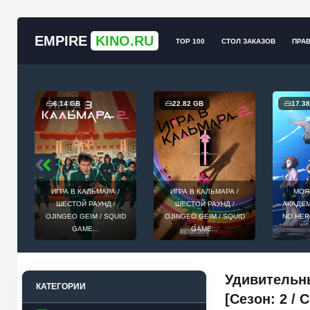
EMPIRE
KINO.RU
TOP 100
СТОЛ ЗАКАЗОВ
ПРА
6.14 GB
22.82 GB
17.3
/
ИГРА В КАЛЬМАРА /
ИГРА В КАЛЬМАРА /
МОЯ
RIP
ШЕСТОЙ РАУНД /
ШЕСТОЙ РАУНД /
АКАДЕМ
OJINGEO GEIM / SQUID
OJINGEO GEIM / SQUID
NO HER
GAME...
GAME...
Удивительны
КАТЕГОРИИ
[Сезон: 2 / 