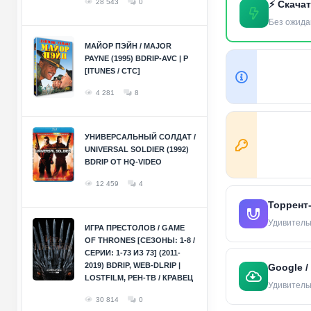
28 543
0
⚡ Скача
Без ожида
МАЙОР ПЭЙН / MAJOR
PAYNE (1995) BDRIP-AVC | P
[ITUNES / СТС]
4 281
8
УНИВЕРСАЛЬНЫЙ СОЛДАТ /
UNIVERSAL SOLDIER (1992)
BDRIP ОТ HQ-VIDEO
12 459
4
Торрент
Удивительн
ИГРА ПРЕСТОЛОВ / GAME
OF THRONES [СЕЗОНЫ: 1-8 /
СЕРИИ: 1-73 ИЗ 73] (2011-
2019) BDRIP, WEB-DLRIP |
Google /
LOSTFILM, РЕН-ТВ / КРАВЕЦ
Удивительн
30 814
0