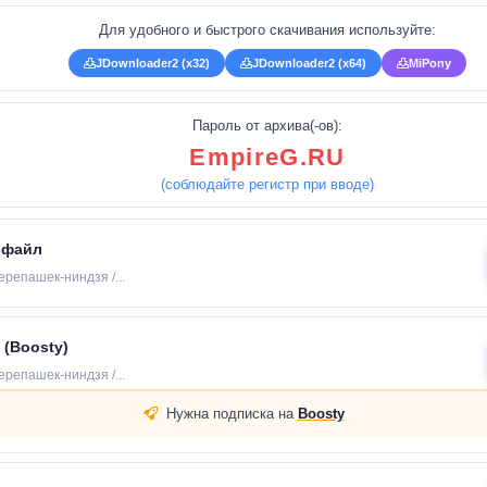
Для удобного и быстрого скачивания используйте:
JDownloader2 (x32)
JDownloader2 (x64)
MiPony
Пароль от архива(-ов):
EmpireG.RU
(соблюдайте регистр при вводе)
-файл
репашек-ниндзя /...
 (Boosty)
репашек-ниндзя /...
Нужна подписка на
Boosty