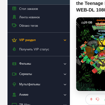
the Teenage 
Стол заказов
WEB-DL 108
Лента новинок
20 GB
Облако тегов
VIP раздел
Получить VIP статус
Фильмы
Сериалы
Мультфильмы
Аниме
0
ТВ Шоу