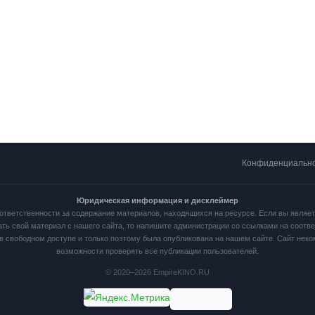
Конфиденциальн
Юридическая информация и дисклеймер
ответственности за содержание материалов, находящихся на ресурсе. Если вы являе
ать свой материал с нашего сайта, то напишите администрации со ссылками на соот
в свободном доступе и только поэтому была опубликована на нашем сайте. Сайт нек
возможности проверять все публикации пользователей.
© 2020–2026 EmpireKINO.RU