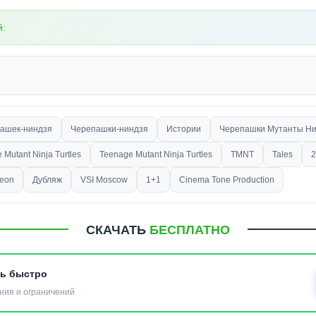
й:
ашек-ниндзя
Черепашки-ниндзя
Истории
Черепашки Мутанты Н
 Mutant Ninja Turtles
Teenage Mutant Ninja Turtles
TMNT
Tales
2
deon
Дубляж
VSI Moscow
1+1
Cinema Tone Production
СКАЧАТЬ
БЕСПЛАТНО
ть быстро
ния и ограничений