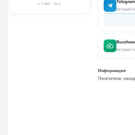
Telegram
1 045
0
Истории Че
Buzzheav
Истории Че
Информация
Посетители, нахо