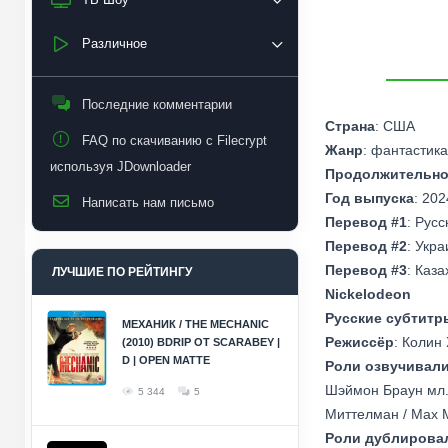
Различное
Последние комментарии
Страна
: США
FAQ по скачиванию с Filecrypt
Жанр
: фантастик
используя JDownloader
Продолжительно
Год выпуска
: 202
Написать нам письмо
Перевод #1
: Рус
Перевод #2
: Укр
Перевод #3
: Каз
ЛУЧШИЕ ПО РЕЙТИНГУ
Nickelodeon
Русские субтитр
МЕХАНИК / THE MECHANIC
Режиссёр
: Колин 
(2010) BDRIP ОТ SCARABEY |
D | OPEN MATTE
Роли озвучивал
Шэймон Браун мл. /
5 344
5
Миттелман / Max M
Роли дублирова