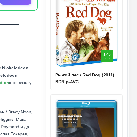
1.45
GB
у
Nickelodeon
Рыжий пес / Red Dog (2011)
kelodeon
BDRip-AVC...
tion
» по заказу
ун / Brady Noon,
Higgins, Макс
e Daymond и др.
слав Токарев,