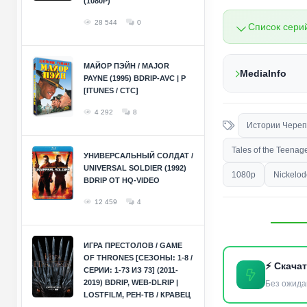
(1080P)
28 544
0
Список сери
МАЙОР ПЭЙН / MAJOR
MediaInfo
PAYNE (1995) BDRIP-AVC | P
[ITUNES / СТС]
4 292
8
Истории Череп
Tales of the Teenage
УНИВЕРСАЛЬНЫЙ СОЛДАТ /
UNIVERSAL SOLDIER (1992)
1080p
Nickelo
BDRIP ОТ HQ-VIDEO
12 459
4
ИГРА ПРЕСТОЛОВ / GAME
OF THRONES [СЕЗОНЫ: 1-8 /
⚡ Скача
СЕРИИ: 1-73 ИЗ 73] (2011-
2019) BDRIP, WEB-DLRIP |
Без ожида
LOSTFILM, РЕН-ТВ / КРАВЕЦ