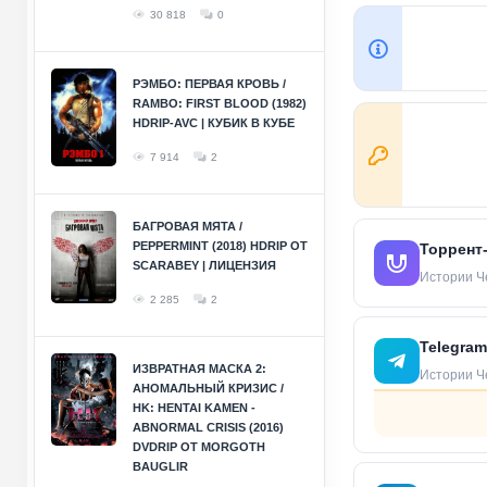
30 818
0
РЭМБО: ПЕРВАЯ КРОВЬ /
RAMBO: FIRST BLOOD (1982)
HDRIP-AVC | КУБИК В КУБЕ
7 914
2
БАГРОВАЯ МЯТА /
PEPPERMINT (2018) HDRIP ОТ
Торрент
SCARABEY | ЛИЦЕНЗИЯ
Истории Че
2 285
2
Telegram
ИЗВРАТНАЯ МАСКА 2:
Истории Че
АНОМАЛЬНЫЙ КРИЗИС /
HK: HENTAI KAMEN -
ABNORMAL CRISIS (2016)
DVDRIP ОТ MORGOTH
BAUGLIR