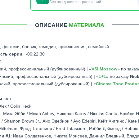
Без ожидания и ограничений
ОПИСАНИЕ
МАТЕРИАЛА
а, фэнтези, боевик, комедия, приключения, семейный
сть серии
: ~00:22:30
4
ский, профессиональный (дублированный) | «
VSI Moscow
» по заказ
аинский, профессиональный (дублированный) | «
1+1
» по заказу
Nic
ахский, профессиональный (дублированный) | «
Cinema Tone Produc
ы
: нет
Хек / Colin Heck
и
: Мика Эбби / Micah Abbey, Николас Канту / Nicolas Cantu, Брэйди Н
 Shamon Brown Jr., Айо Эдебири / Ayo Edebiri, Кейт Хиггинс / Kate 
ittelman, Фред Таташиор / Fred Tatasciore, Робби Дэймонд / Robbi
ли #1
: Иван Солдатенков, Никита Моисеев, Даниил Бледный, Влади