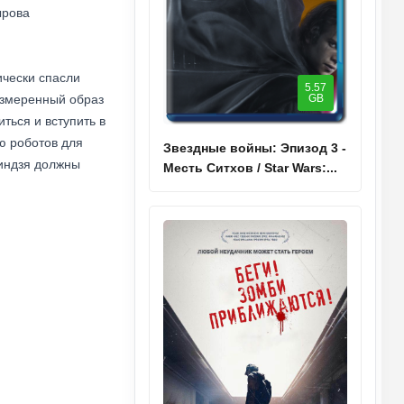
ырова
ически спасли
5.57
GB
азмеренный образ
ться и вступить в
ю роботов для
Звездные войны: Эпизод 3 -
ниндзя должны
Месть Ситхов / Star Wars:...