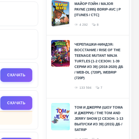
МАЙОР ПЭЙН / MAJOR
PAYNE (1995) BDRIP-AVC | P
[ITUNES / СТС]
4 292
8
ЧЕРЕПАШКИ-НИНДЗЯ:
ВОССТАНИЕ / RISE OF THE
TEENAGE MUTANT NINJA
TURTLES [1-2 СЕЗОН: 1-39
СЕРИИ ИЗ 39] (2018-2020) ДБ
/ WEB-DL (720P), WEBRIP
СКАЧАТЬ
(720P)
133 594
7
СКАЧАТЬ
ТОМ И ДЖЕРРИ (ШОУ ТОМА
И ДЖЕРРИ) / THE TOM AND
JERRY SHOW [2 СЕЗОН: 1-13
ВЫПУСКИ ИЗ 39] (2015) ДБ /
SATRIP