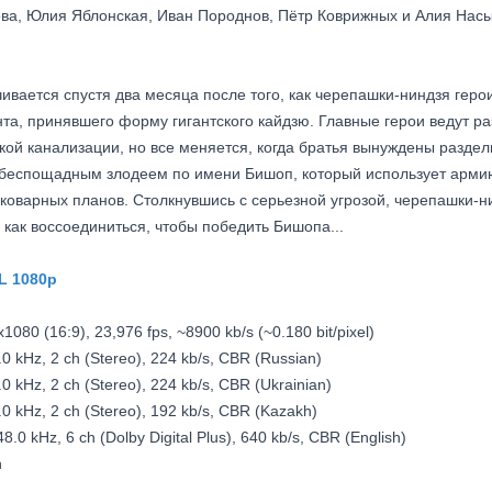
ва, Юлия Яблонская, Иван Породнов, Пётр Коврижных и Алия Нас
ивается спустя два месяца после того, как черепашки-ниндзя геро
та, принявшего форму гигантского кайдзю. Главные герои ведут р
кой канализации, но все меняется, когда братья вынуждены раздели
 беспощадным злодеем по имени Бишоп, который использует арми
 коварных планов. Столкнувшись с серьезной угрозой, черепашки-
, как воссоединиться, чтобы победить Бишопа...
L 1080p
1080 (16:9), 23,976 fps, ~8900 kb/s (~0.180 bit/pixel)
.0 kHz, 2 ch (Stereo), 224 kb/s, CBR (Russian)
.0 kHz, 2 ch (Stereo), 224 kb/s, CBR (Ukrainian)
.0 kHz, 2 ch (Stereo), 192 kb/s, CBR (Kazakh)
48.0 kHz, 6 ch (Dolby Digital Plus), 640 kb/s, CBR (English)
h