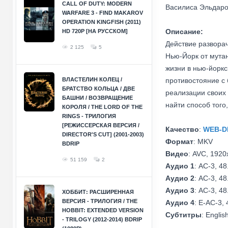
CALL OF DUTY: MODERN
Василиса Эльдаро
WARFARE 3 - FIND MAKAROV
OPERATION KINGFISH (2011)
Описание:
HD 720P [НА РУССКОМ]
Действие разворач
2 125
5
Нью-Йорк от мутан
жизни в нью-йоркс
ВЛАСТЕЛИН КОЛЕЦ /
противостояние с
БРАТСТВО КОЛЬЦА / ДВЕ
реализации своих
БАШНИ / ВОЗВРАЩЕНИЕ
найти способ того
КОРОЛЯ / THE LORD OF THE
RINGS - ТРИЛОГИЯ
[РЕЖИССЕРСКАЯ ВЕРСИЯ /
Качество
:
WEB-D
DIRECTOR'S CUT] (2001-2003)
Формат
: MKV
BDRIP
Видео
: AVC, 1920x
51 159
2
Аудио 1
: AC-3, 48
Аудио 2
: AC-3, 48
Аудио 3
: AC-3, 48
ХОББИТ: РАСШИРЕННАЯ
ВЕРСИЯ - ТРИЛОГИЯ / THE
Аудио 4
: E-AC-3, 
HOBBIT: EXTENDED VERSION
Субтитры
: Englis
- TRILOGY (2012-2014) BDRIP