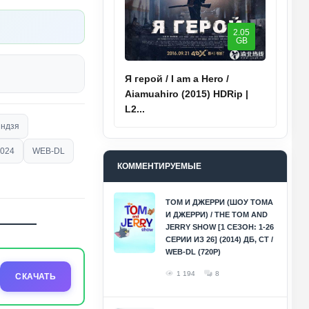
2.05
GB
Я герой / I am a Hero /
Aiamuahiro (2015) HDRip |
L2...
индзя
024
WEB-DL
КОММЕНТИРУЕМЫЕ
ТОМ И ДЖЕРРИ (ШОУ ТОМА
И ДЖЕРРИ) / THE TOM AND
JERRY SHOW [1 СЕЗОН: 1-26
СЕРИИ ИЗ 26] (2014) ДБ, СТ /
WEB-DL (720P)
1 194
8
СКАЧАТЬ