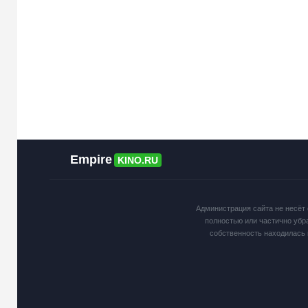
Empire
KINO.RU
Администрация сайта не несёт 
полностью или частично убр
собственность находилась 