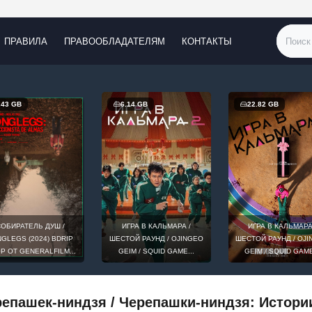
ПРАВИЛА
ПРАВООБЛАДАТЕЛЯМ
КОНТАКТЫ
.43 GB
6.14 GB
22.82 GB
ОБИРАТЕЛЬ ДУШ /
ИГРА В КАЛЬМАРА /
ИГРА В КАЛЬМАРА
GLEGS (2024) BDRIP
ШЕСТОЙ РАУНД / OJINGEO
ШЕСТОЙ РАУНД / OJ
0P ОТ GENERALFILM...
GEIM / SQUID GAME...
GEIM / SQUID GAME
епашек-ниндзя / Черепашки-ниндзя: Истории 